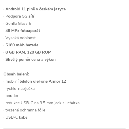
· Android 11 plně v českém jazyce
· Podpora 5G sítí
·
Gorilla Glass 5
·
48 MPx fotoaparát
·
Vysoká odolnost
·
5180 mAh baterie
· 8 GB RAM, 128 GB ROM
· Skvělý poměr cena a výkon
Obsah balení:
· mobilní telefon
uleFone Armor 12
· rychlo-nabíječka
· poutko
· redukce USB-C na 3.5 mm jack sluchátka
· tvrzená ochranná fólie
· USB-C kabel