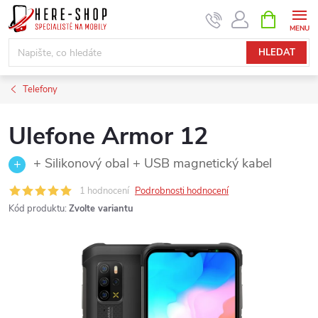
Přejít
NÁKUPNÍ
KOŠÍK
na
obsah
HLEDAT
Telefony
Ulefone Armor 12
+ Silikonový obal + USB magnetický kabel
1 hodnocení
Podrobnosti hodnocení
Kód produktu:
Zvolte variantu