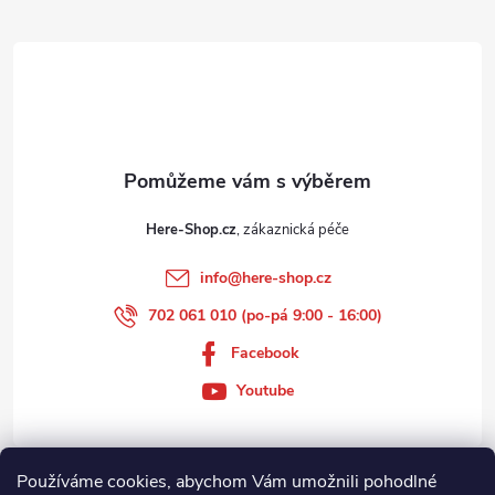
t
í
Here-Shop.cz
info
@
here-shop.cz
702 061 010 (po-pá 9:00 - 16:00)
Facebook
Youtube
Používáme cookies, abychom Vám umožnili pohodlné
Zákaznický servis