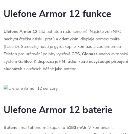
Ulefone Armor 12 funkce
Ulefone Armor 12
čítá bohatou řadu sensorů. Najdete zde NFC,
nechybí čtečka otisku prstů a odemykání displeje pomocí tváře
(FaceID). Samozřejmostí je gyroskop, e-kompas a coulombmetr.
Telefon pro určování polohy využívá
GPS
,
Glonass
anebo evropský
systém
Galileo
. K dispozici je
FM rádio
, které
nevyžaduje připojení
sluchátek
sloužících běžně jako anténa.
Ulefone Armor 12 baterie
Baterie
smartphonu má kapacitu
5180 mAh
. V kombinaci s