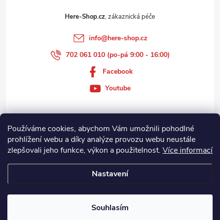
Here-Shop.cz
info
@
here-shop.cz
702 061 010 (po-pá 9:00 - 16:00)
Facebook
Youtube
Používáme cookies, abychom Vám umožnili pohodlné
Zákaznický servis
prohlížení webu a díky analýze provozu webu neustále
zlepšovali jeho funkce, výkon a použitelnost.
Více informací
Informace
Nastavení
Copyright 2026
Here-Shop.cz
. Všechna práva vyhrazena.
Souhlasím
Vytvořil Shoptet