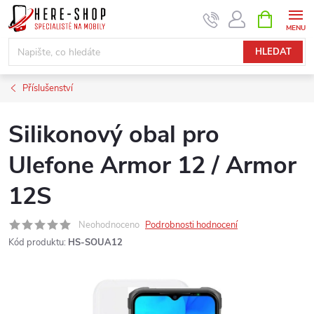
Přejít
NÁKUPNÍ
KOŠÍK
na
obsah
HLEDAT
Příslušenství
Silikonový obal pro
Ulefone Armor 12 / Armor
12S
Neohodnoceno
Podrobnosti hodnocení
Kód produktu:
HS-SOUA12