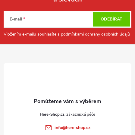
Z
á
E-mail
ODEBÍRAT
p
Vložením e-mailu souhlasíte s
podmínkami ochrany osobních údajů
a
t
í
Here-Shop.cz
info
@
here-shop.cz