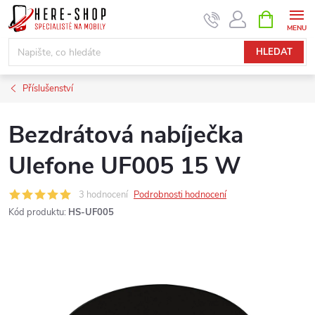
Přejít
NÁKUPNÍ
KOŠÍK
na
obsah
HLEDAT
Příslušenství
Bezdrátová nabíječka
Ulefone UF005 15 W
3 hodnocení
Podrobnosti hodnocení
Kód produktu:
HS-UF005