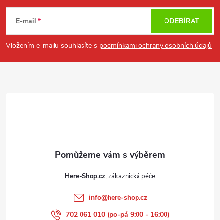
á
E-mail
ODEBÍRAT
p
Vložením e-mailu souhlasíte s
podmínkami ochrany osobních údajů
a
t
í
Here-Shop.cz
info
@
here-shop.cz
702 061 010 (po-pá 9:00 - 16:00)