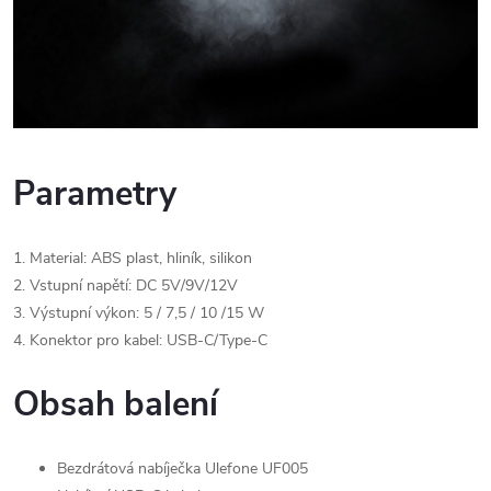
Parametry
1. Material: ABS plast, hliník, silikon
2. Vstupní napětí: DC 5V/9V/12V
3. Výstupní výkon: 5 / 7,5 / 10 /15 W
4. Konektor pro kabel: USB-C/Type-C
Obsah balení
Bezdrátová nabíječka Ulefone UF005