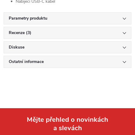
Nabíjecí USB-C kabel
Parametry produktu
Recenze (3)
Diskuse
Ostatní informace
Mějte přehled o novinkách
a slevách
Z