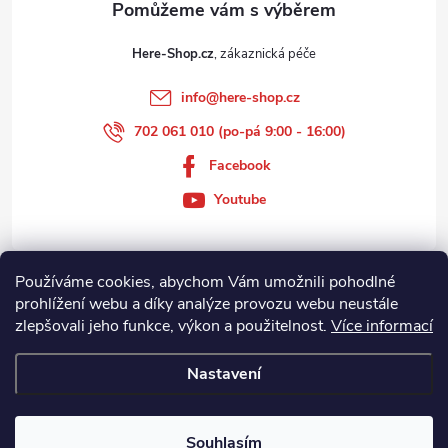
Here-Shop.cz
info
@
here-shop.cz
702 061 010 (po-pá 9:00 - 16:00)
Facebook
Youtube
Používáme cookies, abychom Vám umožnili pohodlné
Zákaznický servis
prohlížení webu a díky analýze provozu webu neustále
zlepšovali jeho funkce, výkon a použitelnost.
Více informací
Informace
Nastavení
Copyright 2026
Here-Shop.cz
. Všechna práva vyhrazena.
Souhlasím