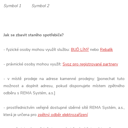
Symbol 1 Symbol 2
Jak se zbavit starého spotřebiče?
- fyzické osoby mohou využít službu:
BUĎ LÍNÝ
nebo
Rebalík
- právnické osoby mohou využít:
Svoz pro registrované partnery
- v místě prodeje na adrese kamenné prodejny: [ponechat tuto
možnost a doplnit adresu, pokud disponujete místem zpětného
odběru s REMA Systém, a.s.]
- prostřednictvím veřejně dostupné sběrné sítě REMA Systém, a.s.,
která je určena pro
zpětný odběr elektrozařízení