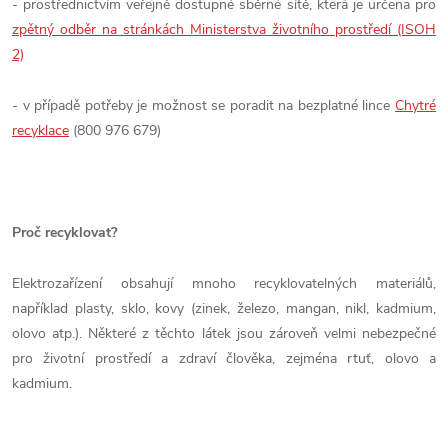
- prostřednictvím veřejně dostupné sběrné sítě, která je určena pro
zpětný odběr na stránkách Ministerstva životního prostředí (ISOH
2)
- v případě potřeby je možnost se poradit na bezplatné lince
Chytré
recyklace
(800 976 679)
Proč recyklovat?
Elektrozařízení obsahují mnoho recyklovatelných materiálů,
například plasty, sklo, kovy (zinek, železo, mangan, nikl, kadmium,
olovo atp.). Některé z těchto látek jsou zároveň velmi nebezpečné
pro životní prostředí a zdraví člověka, zejména rtuť, olovo a
kadmium.