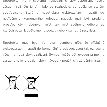
Spotřebitel má v systému nakládání s elektrospotřebiči zcela
zásadní roli. On je tím, kdo se rozhoduje, co udělá se starým
spotřebičem. Stará a nepotřebná elektrozařízení nepatří do
netříděného komunálního odpadu, naopak mají být předány
prostřednictvím sběrných míst, tzv. míst zpětného odběru, ze
kterých putují k opětovnému použití nebo k samotné recyklaci.
Spotřebitel musí být informován symboly níže, že příslušné
elektrozařízení nepatří do komunálního odpadu. Jsou tak označena
všechna nová elektrozařízení. Symbol může být uveden přímo na
zařízení, na jeho obalu nebo v návodu k použití či v záručním listu.