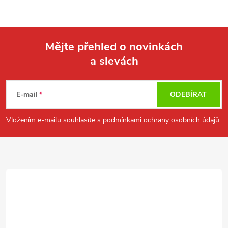
Mějte přehled o novinkách
a slevách
Z
á
E-mail
ODEBÍRAT
p
Vložením e-mailu souhlasíte s
podmínkami ochrany osobních údajů
a
t
í