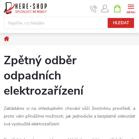
Přejít
NÁKUPNÍ
KOŠÍK
na
obsah
HLEDAT
Domů
Zpětný odběr
odpadních
elektrozařízení
Zakládáme si na ohleduplném chování vůči životnímu prostředí, a
proto vám přinášíme možnosti, jak jednoduše a bezplatně odevzdat
svá vysloužilá elektrozařízení.