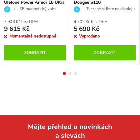
Ulefone Power Armor 18 Ultra
Doogee S118
+ USB magnetický kabel
+ Tvrzené sklíčko na displej +
USB magnetický kabel
7 946 Kč bez DPH
4 702 Kč bez DPH
9 615 Kč
5 690 Kč
Momentálně nedostupné
Vyprodáno
ZOBRAZIT
ZOBRAZIT
Mějte přehled o novinkách
a slevách