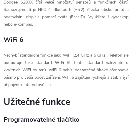
Doogee S200X čítá velké množství senzorů a funkčních částí.
Samozřejmostí je NFC či Bluetooth (V5.2), čtečka otisku prstů a
odemykání displeje pomocí tváře (FaceID). Využijete i gyroskop
nebo e-kompas.
WiFi 6
Nechybí standardní funkce jako WiFi (2,4 GHz a 5 GHz). Telefon ale
podporuje také standard
WiFi 6
. Tento standard naleznete u
kvalitních WiFi routerů. WiFi 6 nabízí dostatečně široké přenosové
pásmo pro větší počet zařízení. WiFi 6 zajišťuje rychlejší a stabilnější
připojení k internetové síti.
Užitečné funkce
Programovatelné tlačítko