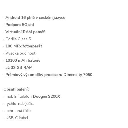
· Android 16 plně v českém jazyce
· Podpora 5G sítí
· Virtuální RAM paměť
·
Gorilla Glass 5
·
100 MPx fotoaparát
·
Vysoká odolnost
·
10100 mAh baterie
· až 32 GB RAM
· Prémiový výkon díky procesoru Dimensity 7050
Obsah balení:
· mobilní telefon
Doogee S200X
· rychlo-nabíječka
· ochranná fólie
· USB-C kabel