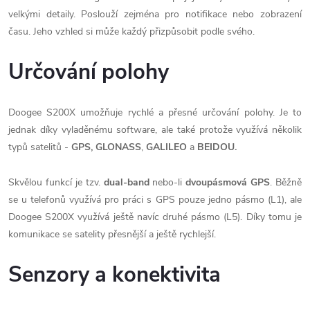
velkými detaily. Poslouží zejména pro notifikace nebo zobrazení
času. Jeho vzhled si může každý přizpůsobit podle svého.
Určování polohy
Doogee S200X umožňuje rychlé a přesné určování polohy. Je to
jednak díky vyladěnému software, ale také protože využívá několik
typů satelitů -
GPS,
GLONASS
,
GALILEO
a
BEIDOU.
Skvělou funkcí je tzv.
dual-band
nebo-li
dvoupásmová GPS
. Běžně
se u telefonů využívá pro práci s GPS pouze jedno pásmo (L1), ale
Doogee S200X využívá ještě navíc druhé pásmo (L5). Díky tomu je
komunikace se satelity přesnější a ještě rychlejší.
Senzory
a konektivita