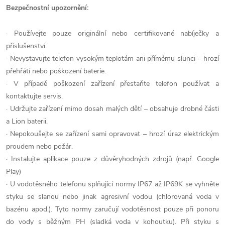
Bezpečnostní upozornění:
· Používejte pouze originální nebo certifikované nabíječky a
příslušenství.
· Nevystavujte telefon vysokým teplotám ani přímému slunci – hrozí
přehřátí nebo poškození baterie.
· V případě poškození zařízení přestaňte telefon používat a
kontaktujte servis.
· Udržujte zařízení mimo dosah malých dětí – obsahuje drobné části
a Lion baterii.
· Nepokoušejte se zařízení sami opravovat – hrozí úraz elektrickým
proudem nebo požár.
· Instalujte aplikace pouze z důvěryhodných zdrojů (např. Google
Play)
· U vodotěsného telefonu splňující normy IP67 až IP69K se vyhněte
styku se slanou nebo jinak agresivní vodou (chlorovaná voda v
bazénu apod.). Tyto normy zaručují vodotěsnost pouze při ponoru
do vody s běžným PH (sladká voda v kohoutku). Při styku s