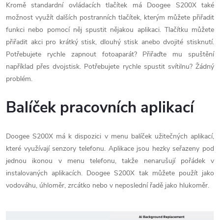
Kromě standardní ovládacích tlačítek má Doogee S200X také
možnost využít dalších postranních tlačítek, kterým můžete přiřadit
funkci nebo pomocí něj spustit nějakou aplikaci. Tlačítku můžete
přiřadit akci pro krátký stisk, dlouhý stisk anebo dvojité stisknutí.
Potřebujete rychle zapnout fotoaparát? Přiřaďte mu spuštění
například přes dvojstisk. Potřebujete rychle spustit svítilnu? Žádný
problém.
Balíček pracovních aplikací
Doogee S200X má k dispozici v menu balíček užitečných aplikací,
které využívají senzory telefonu. Aplikace jsou hezky seřazeny pod
jednou ikonou v menu telefonu, takže nenarušují pořádek v
instalovaných aplikacích. Doogee S200X tak můžete použít jako
vodováhu, úhloměr, zrcátko nebo v neposlední řadě jako hlukoměr.