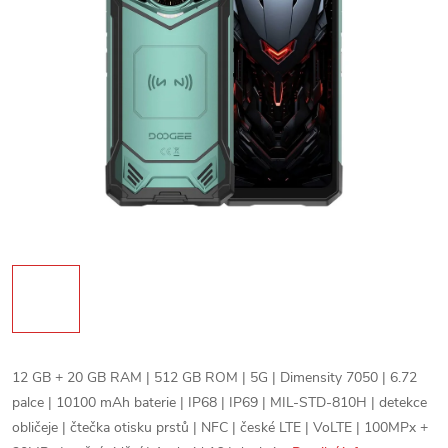
12 GB + 20 GB RAM | 512 GB ROM | 5G | Dimensity 7050 | 6.72
palce | 10100 mAh baterie | IP68 | IP69 | MIL-STD-810H | detekce
obličeje | čtečka otisku prstů | NFC | české LTE | VoLTE | 100MPx +