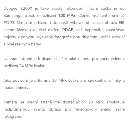
Doogee S200X je také skvělý fotomobil. Hlavní čočka je od
Samsungu a nabízí rozlišení
100 MPx
. Clonku má tento snímač
F/1.78
. Mimo to je hlavní fotoaparát vybaven stabilizací obrazu
EIS
anebo fázovou detekcí ostření
PDAF
, což napomáhá zaostřovat
objekty v pohybu. Výsledné fotografie jsou díky tomu velice detailní
a plné reálných barev.
Na zadní straně je k dispozici ještě také kamera pro noční vidění v
rozlišení 24 MPx kvalitní.
Jako poslední je přítomna 16 MPx čočka pro širokoúhlé snímky a
makro snímky.
Kamera na přední straně má dostačujících 20 MPx. Poskytuje
nadprůměrnou kvalitu obrazu pro videohovory anebo selfie
fotografie.