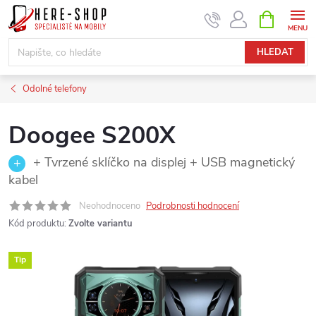
Přejít
NÁKUPNÍ
KOŠÍK
na
obsah
HLEDAT
Odolné telefony
Doogee S200X
+ Tvrzené sklíčko na displej + USB magnetický
kabel
Neohodnoceno
Podrobnosti hodnocení
Kód produktu:
Zvolte variantu
Tip