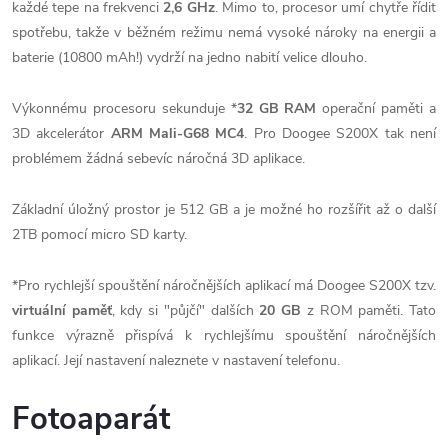
každé tepe na frekvenci
2,6 GHz
. Mimo to, procesor umí chytře řídit
spotřebu, takže v běžném režimu nemá vysoké nároky na energii a
baterie (10800 mAh!) vydrží na jedno nabití velice dlouho.
Výkonnému procesoru sekunduje *
32 GB RAM
operační paměti a
3D akcelerátor
ARM Mali-G68 MC4
. Pro Doogee S200X tak není
problémem žádná sebevíc náročná 3D aplikace.
Základní úložný prostor je 512 GB a je možné ho rozšířit až o další
2TB pomocí micro SD karty.
*Pro rychlejší spouštění náročnějších aplikací má Doogee S200X tzv.
virtuální paměť
, kdy si "půjčí" dalších
20 GB
z ROM paměti. Tato
funkce výrazně přispívá k rychlejšímu spouštění náročnějších
aplikací. Její nastavení naleznete v nastavení telefonu.
Fotoaparát