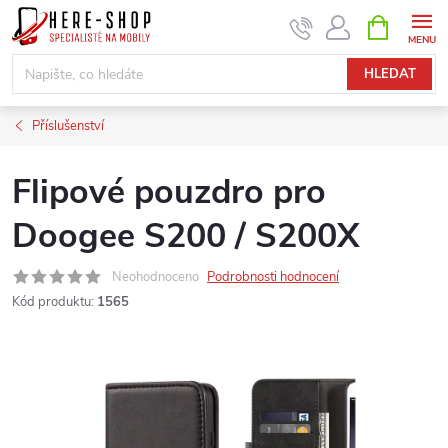
Přejít
NÁKUPNÍ
KOŠÍK
na
obsah
HLEDAT
Příslušenství
Flipové pouzdro pro
Doogee S200 / S200X
Neohodnoceno
Podrobnosti hodnocení
Kód produktu:
1565