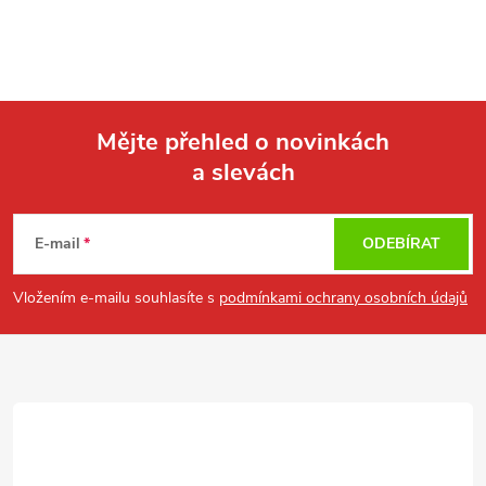
Mějte přehled o novinkách
a slevách
Z
á
E-mail
ODEBÍRAT
p
Vložením e-mailu souhlasíte s
podmínkami ochrany osobních údajů
a
t
í