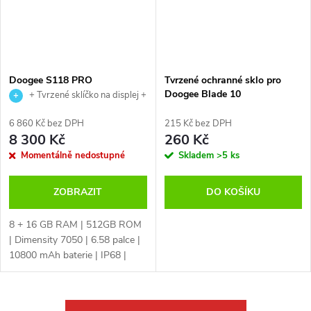
Doogee S118 PRO
Tvrzené ochranné sklo pro
Doogee Blade 10
+ Tvrzené sklíčko na displej +
USB magnetický kabel
6 860 Kč bez DPH
215 Kč bez DPH
8 300 Kč
260 Kč
Momentálně nedostupné
Skladem
>5 ks
ZOBRAZIT
DO KOŠÍKU
8 + 16 GB RAM | 512GB ROM
| Dimensity 7050 | 6.58 palce |
10800 mAh baterie | IP68 |
čtečka otisku prstů | NFC |
české LTE | 108MPx + 32MPx |
infra kamera | Android 14 |