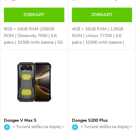
o
o
d
ZOBRAZIT
ZOBRAZIT
d
u
8GB + 24GB RAM |256GB
4GB + 16GB RAM | 128GB
u
ROM | Dimensity 7050 | 6,6
ROM | Unisoc T7200 | 6,6
k
palce | 10300 mAh baterie | 5G
palce | 10300 mAh baterie |
k
| IP68 | NFC | české LTE |
IP68 | NFC | české LTE | 16MPx
50MPx + 16MPx | 15,8 mm
+ 8MPx | 15,8 mm tenké tělo |
t
tenké tělo | Android 15 | dual
Android 15 | dual sim
t
sim
ů
ů
Doogee V Max S
Doogee S200 Plus
+ Tvrzené sklíčko na displej +
+ Tvrzené sklíčko na displej +
USB magnetický kabel
USB magnetický kabel