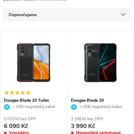
Ř
Doporučujeme
a
Nejlevnější
V
Nejdražší
z
ý
Nejprodávanější
e
p
Abecedně
n
i
í
s
p
Doogee Blade 20 Turbo
Doogee Blade 20
+ USB magnetický kabel
+ USB magnetický kabel
p
r
5 033 Kč bez DPH
3 298 Kč bez DPH
r
6 090 Kč
3 990 Kč
Vyprodáno
Momentálně nedostupné