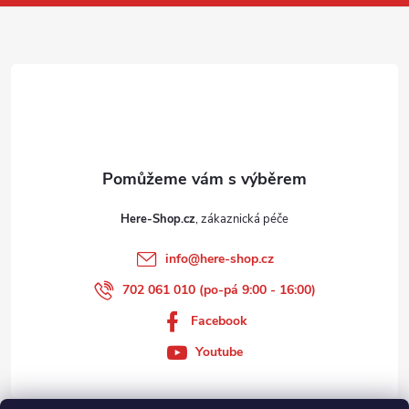
a
y
t
v
ý
í
p
i
s
Here-Shop.cz
u
info
@
here-shop.cz
702 061 010 (po-pá 9:00 - 16:00)
Facebook
Youtube