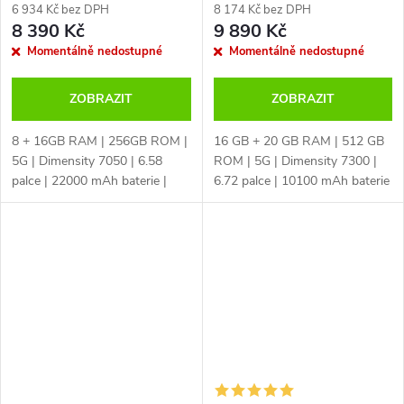
6 934 Kč bez DPH
8 174 Kč bez DPH
8 390 Kč
9 890 Kč
Momentálně nedostupné
Momentálně nedostupné
ZOBRAZIT
ZOBRAZIT
8 + 16GB RAM | 256GB ROM |
16 GB + 20 GB RAM | 512 GB
5G | Dimensity 7050 | 6.58
ROM | 5G | Dimensity 7300 |
palce | 22000 mAh baterie |
6.72 palce | 10100 mAh baterie
IP68 | čtečka otisku prstů |
| IP68 | IP69 | MIL-STD-810H |
NFC | české 4G LTE | 108MPx +
detekce obličeje | čtečka otisku
32MPx | infra kamera | Android
prstů | NFC | české LTE |...
14 |...