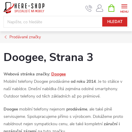
Přejít
NÁKUPNÍ
KOŠÍK
na
obsah
HLEDAT
Prodávané značky
Doogee
, Strana 3
Webová stránka značky:
Doogee
Mobilní telefony Doogee prodáváme
od roku 2014
. Je to stálice v
naší nabídce. Dnešní nabídka čítá zejména odolné smartphony.
Outdoor telefony od těch základních až po prémiové.
Doogee
mobilní telefony nejenom
prodáváme
, ale také plně
servisujeme. Spolupracujeme přímo s výrobcem. Dokážeme proto
nabídnout nejen sympatickou cenu, ale také kompletní
záruční i
pozáruční zázemí
na tuto značku.