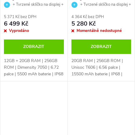
+ Tvrzené sklíčko na displej +
+ Tvrzené sklíčko na displej +
USB magnetický kabel
USB magnetický kabel
5 371 Kč bez DPH
4 364 Kč bez DPH
6 499 Kč
5 280 Kč
Vyprodáno
Momentálně nedostupné
ZOBRAZIT
ZOBRAZIT
12GB + 20GB RAM | 256GB
20GB RAM | 256GB ROM |
ROM | Dimensity 7050 | 6.72
Unisoc T606 | 6.56 palce |
palce | 5500 mAh baterie | IP68
15500 mAh baterie | IP68 |
| MIL-STD-810H | čtečka
čtečka otisku prstů | NFC |
otisku prstů | NFC | české LTE |
české LTE | 50MPx + 8MPx |
48MPx + 20MPx | Android 14 |
Android 14 | dual sim | 33W
reverse...
nabíjení