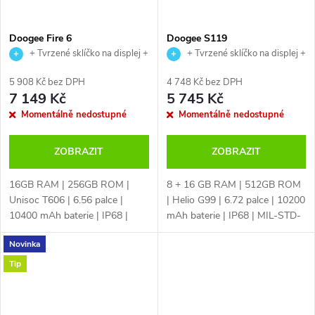
Doogee Fire 6
Doogee S119
+ Tvrzené sklíčko na displej +
+ Tvrzené sklíčko na displej +
USB magnetický kabel
USB magnetický kabel
5 908 Kč bez DPH
4 748 Kč bez DPH
7 149 Kč
5 745 Kč
Momentálně nedostupné
Momentálně nedostupné
ZOBRAZIT
ZOBRAZIT
16GB RAM | 256GB ROM |
8 + 16 GB RAM | 512GB ROM
Unisoc T606 | 6.56 palce |
| Helio G99 | 6.72 palce | 10200
10400 mAh baterie | IP68 |
mAh baterie | IP68 | MIL-STD-
čtečka otisku prstů | NFC |
810H |čtečka otisku prstů |
Novinka
české LTE | 50MPx + 8MPx |
NFC | české LTE | 100MPx +
termokamera | Android 14 |
16MPx | infra kamera 20 MPx
Tip
dual sim | 18W...
|...