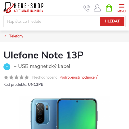
Přejít
NÁKUPNÍ
KOŠÍK
na
obsah
HLEDAT
Telefony
Ulefone Note 13P
+ USB magnetický kabel
Neohodnoceno
Podrobnosti hodnocení
Kód produktu:
UN13PB