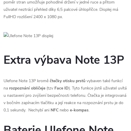
poměr stran umožňuje pohodlné držení v jedné ruce a přitom
uživatel neztrácí přehled díky 6,5 palcové úhlopříčce. Displej má
FullHD rozlišení 2400 x 1080 px.
Extra výbava Note 13P
Ulefone Note 13P kromě
čtečky otisku prstů
vybaven také funkcí
na
rozpoznání obličeje
(tzv
Face ID
). Tyto funkce jistě uživatel uvítá
u nastavení pro zvýšení bezpečnosti telefonu. Čtečka je integrovaná
v bočním zapínacím tlačítku a její reakce na rozpoznání prstu je do
0,1 sekundy. Nechybí ani
NFC
nebo
e-kompas
.
Baterie Ulefone Note