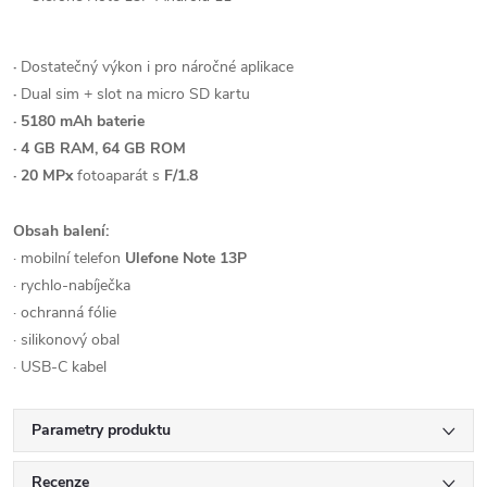
·
Dostatečný výkon i pro náročné aplikace
·
Dual sim + slot na micro SD kartu
·
5180 mAh baterie
· 4 GB RAM, 64 GB ROM
· 20 MPx
fotoaparát s
F/1.8
Obsah balení:
· mobilní telefon
Ulefone Note 13P
· rychlo-nabíječka
· ochranná fólie
· silikonový obal
· USB-C kabel
Parametry produktu
Recenze