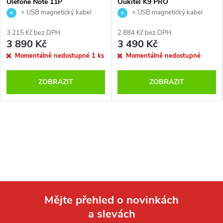
Ulefone Note 11P
Oukitel K9 PRO
+ USB magnetický kabel
+ USB magnetický kabel
3 215 Kč bez DPH
2 884 Kč bez DPH
3 890 Kč
3 490 Kč
Momentálně nedostupné
1 ks
Momentálně nedostupné
ZOBRAZIT
ZOBRAZIT
Mějte přehled o novinkách
a slevách
Z