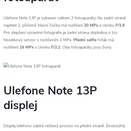
Ulefone Note 13P je vybaven celkem 3 fotoaparáty. Na zadní straně
najdete 2, přičemž hlavní čočka má rozlišení
20 MPx
a clonku
F/1.8
.
Pro zlepšení výsledné fotografie je zadní strana doplněna o tzv.
hloubkový senzor s rozlišením 2 MPx.
Přední selfie
foťák má
rozlišení
16 MPx
s clonku
F/2.2
. Oba fotoaparáty jsou Sony.
Ulefone Note 13P
displej
Displej telefonu zabírá veškerý prostor na přední straně. Širokoúhlý