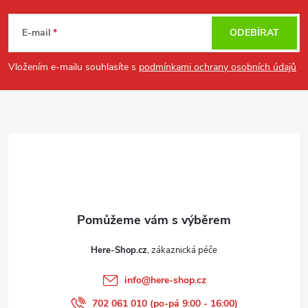
á
E-mail
ODEBÍRAT
p
Vložením e-mailu souhlasíte s
podmínkami ochrany osobních údajů
a
t
í
Here-Shop.cz
info
@
here-shop.cz
702 061 010 (po-pá 9:00 - 16:00)