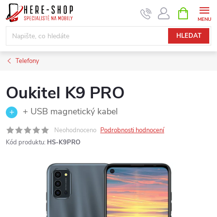
Přejít
NÁKUPNÍ
KOŠÍK
na
obsah
HLEDAT
Telefony
Oukitel K9 PRO
+ USB magnetický kabel
Neohodnoceno
Podrobnosti hodnocení
Kód produktu:
HS-K9PRO