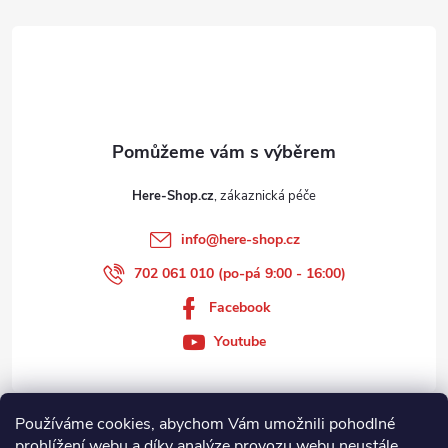
t
í
Here-Shop.cz
info
@
here-shop.cz
702 061 010 (po-pá 9:00 - 16:00)
Facebook
Youtube
Používáme cookies, abychom Vám umožnili pohodlné
Zákaznický servis
prohlížení webu a díky analýze provozu webu neustále