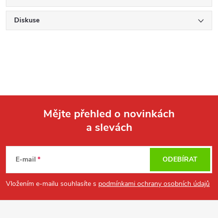
Diskuse
Mějte přehled o novinkách
a slevách
Z
á
E-mail
ODEBÍRAT
p
Vložením e-mailu souhlasíte s
podmínkami ochrany osobních údajů
a