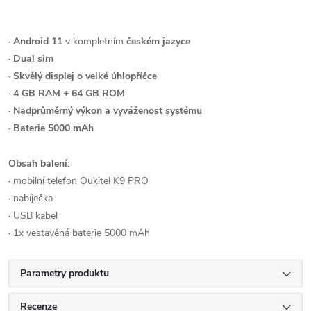
· Android 11
v kompletním
českém jazyce
· Dual sim
· Skvělý displej o velké úhlopříčce
· 4 GB RAM + 64 GB ROM
· Nadprůměrný výkon a vyváženost systému
· Baterie 5000 mAh
Obsah balení:
·
mobilní telefon Oukitel K9 PRO
·
nabíječka
·
USB kabel
· 1
x vestavěná baterie 5000 mAh
Parametry produktu
Recenze