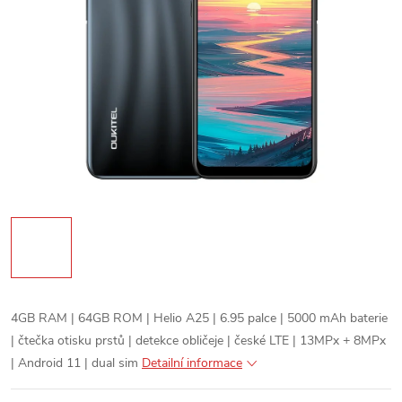
4GB RAM | 64GB ROM | Helio A25 | 6.95 palce | 5000 mAh baterie
| čtečka otisku prstů | detekce obličeje | české LTE | 13MPx + 8MPx
| Android 11 | dual sim
Detailní informace