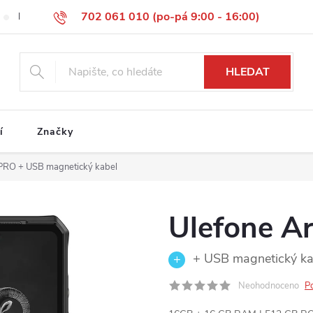
702 061 010 (po-pá 9:00 - 16:00)
Reklamace
Vrácení zboží
Obchodní podmínky
Podmínky 
HLEDAT
í
Značky
 PRO
+ USB magnetický kabel
Ulefone A
+ USB magnetický ka
Neohodnoceno
P