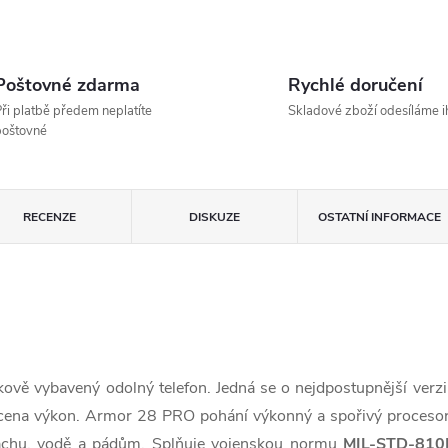
Poštovné zdarma
Rychlé doručení
ři platbě předem neplatíte
Skladové zboží odesíláme 
poštovné
RECENZE
DISKUZE
OSTATNÍ INFORMACE
kově vybavený odolný telefon. Jedná se o nejdpostupnější verz
ena výkon. Armor 28 PRO pohání výkonný a spořivý proceso
prachu, vodě a pádům. Splňuje vojenskou normu
MIL-STD-810