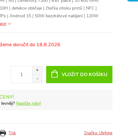
| 5G | Dimensity 7300 | 6.67 palce | 10 600 mAh
10H | detekce obličeje | čtečka otisku prstů | NFC |
x | Android 15 | 50W bezdrátové nabíjení | 120W
mace
18.8.2026
VLOŽIT DO KOŠÍKU
 CENY!
 levněji?
Napište nám!
Tisk
Značka:
Ulefone