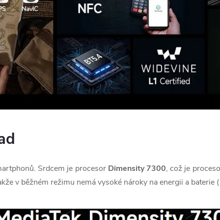
lad
martphonů. Srdcem je procesor
Dimensity 7300
, což je proces
takže v běžném režimu nemá vysoké nároky na energii a baterie (