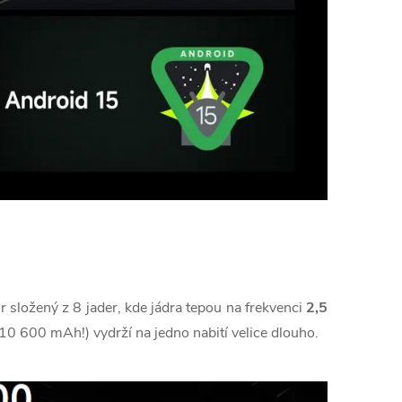
or složený z 8 jader, kde jádra tepou na frekvenci
2,5
10 600 mAh!) vydrží na jedno nabití velice dlouho.