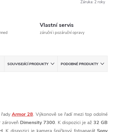
Záruka
:
2 roky
Vlastní servis
ihned
záruční i pozáruční opravy
SOUVISEJÍCÍ PRODUKTY
PODOBNÉ PRODUKTY
i řady
Armor 28
. Výkonově se řadí mezi top odolné
r zároveň
Dimensity 7300
. K dispozici je až
32 GB
H
. K dispozici je kamera špičkový fotoaparát
Sony