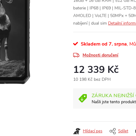
16GB + 16 GB RAM | 512 GB ROM 
baterie | IP68 | IP69 | MIL-STD-8
AMOLED | VoLTE | 50MPx + 50MP
nabíjení | dual sim
Detailní infor
Skladem od 7. srpna
Možnosti doručení
12 339 Kč
10 198 Kč bez DPH
Měrná
cena:
ZÁRUKA NEJNIŽŠÍ
Našli jste tento produkt
Hlídací pes
Sdílet