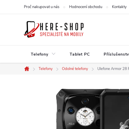
Přejít
Proč nakupovat u nás
Hodnocení obchodu
Kontakty
na
obsah
Telefony
Tablet PC
Příslušenstv
Telefony
Odolné telefony
Ulefone Armor 28
Domů