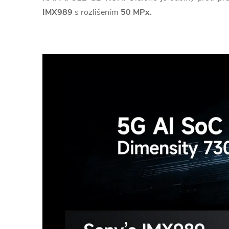
IMX989
s rozlišením
50 MPx
.