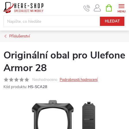
Přejít
NÁKUPNÍ
KOŠÍK
na
obsah
HLEDAT
Příslušenství
Originální obal pro Ulefone
Armor 28
Neohodnoceno
Podrobnosti hodnocení
Kód produktu:
HS-SCA28