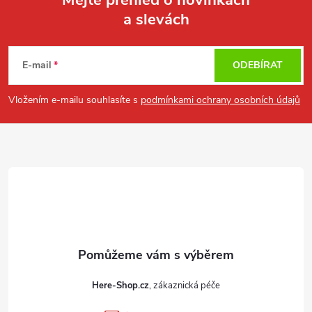
a slevách
Z
á
E-mail
ODEBÍRAT
p
Vložením e-mailu souhlasíte s
podmínkami ochrany osobních údajů
a
t
í
Here-Shop.cz