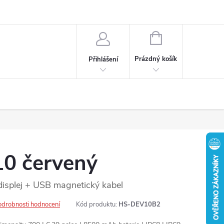
ochrany osobních údajů
NÁKUPNÍ
KOŠÍK
Prázdný košík
Přihlášení
0 červený
displej + USB magnetický kabel
odrobnosti hodnocení
Kód produktu:
HS-DEV10B2