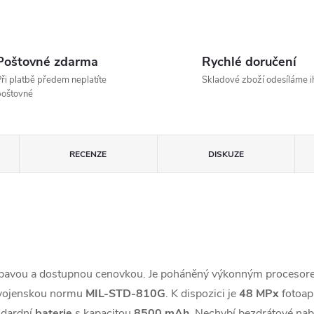
Poštovné zdarma
Rychlé doručení
ři platbě předem neplatíte
Skladové zboží odesíláme 
poštovné
U
RECENZE
DISKUZE
výbavou a dostupnou cenovkou. Je poháněný výkonným proceso
 vojenskou normu
MIL-STD-810G
. K dispozici je
48 MPx
fotoap
andardní
baterie
s kapacitou
8500 mAh
. Nechybí bezdrátové nab