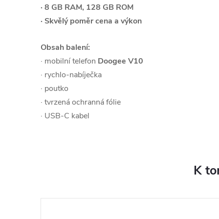
· 8 GB RAM, 128 GB ROM
· Skvělý poměr cena a výkon
Obsah balení:
· mobilní telefon
Doogee V10
· rychlo-nabíječka
· poutko
· tvrzená ochranná fólie
· USB-C kabel
K to