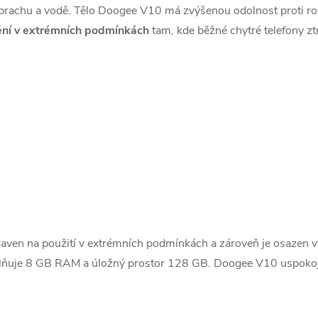
 prachu a vodě. Tělo Doogee V10 má zvýšenou odolnost proti roz
ění v extrémních podmínkách
tam, kde běžné chytré telefony ztr
praven na použití v extrémních podmínkách a zároveň je osaze
lňuje 8 GB RAM a úložný prostor 128 GB. Doogee V10 uspokojí 