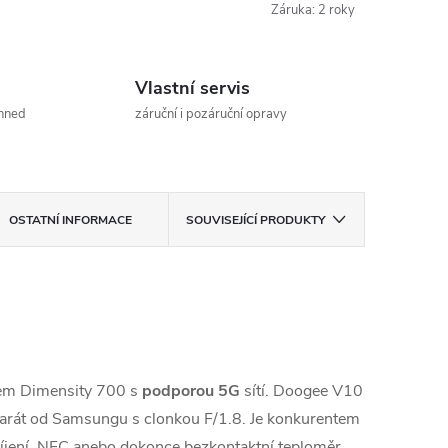
Záruka
:
2 roky
Vlastní servis
ihned
záruční i pozáruční opravy
OSTATNÍ INFORMACE
SOUVISEJÍCÍ PRODUKTY
rem Dimensity 700 s
podporou 5G
sítí. Doogee V10
arát od Samsungu s clonkou F/1.8. Je konkurentem
íjení, NFC anebo dokonce bezkontaktní teploměr.