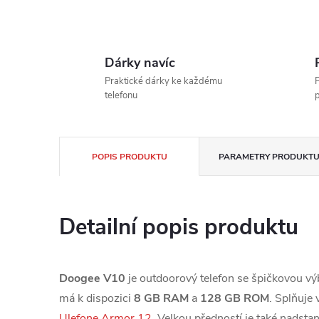
Dárky navíc
Praktické dárky ke každému
P
telefonu
POPIS PRODUKTU
PARAMETRY PRODUKT
Detailní popis produktu
Doogee V10
je outdoorový telefon se špičkovou 
má k dispozici
8 GB RAM
a
128 GB ROM
. Splňuje
Ulefone Armor 12
. Velkou předností je také nadst