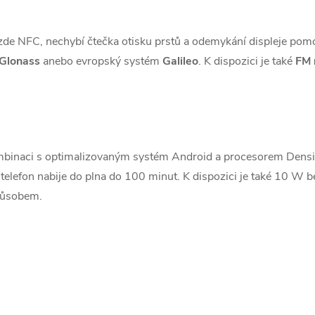
zde NFC, nechybí čtečka otisku prstů a odemykání displeje pomo
Glonass
anebo evropský systém
Galileo
. K dispozici je také
FM 
mbinaci s optimalizovaným systém Android a procesorem Density
á telefon nabije do plna do 100 minut. K dispozici je také 10 W b
způsobem.