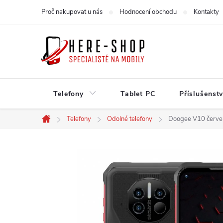
Přejít
Proč nakupovat u nás
Hodnocení obchodu
Kontakty
na
obsah
Telefony
Tablet PC
Příslušenstv
Telefony
Odolné telefony
Doogee V10 červ
Domů