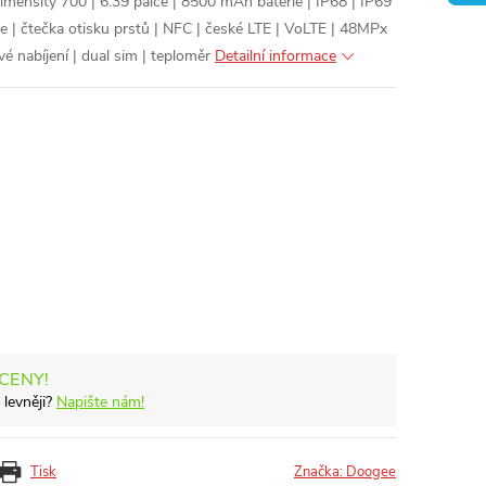
nsity 700 | 6.39 palce | 8500 mAh baterie | IP68 | IP69
e | čtečka otisku prstů | NFC | české LTE | VoLTE | 48MPx
 nabíjení | dual sim | teploměr
Detailní informace
 CENY!
 levněji?
Napište nám!
Tisk
Značka:
Doogee