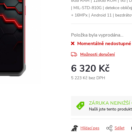
8GB RAM | 128GB ROM | 5G | Dime
| MIL-STD-810G | detekce obličej
+ 16MPx | Android 11 | bezdrátové
Položka byla vyprodána…
Momentálně nedostupné
Možnosti doručení
6 320 Kč
5 223 Kč bez DPH
Měrná
cena:
ZÁRUKA NEJNIŽŠÍ
Našli jste tento produkt
Hlídací pes
Sdílet