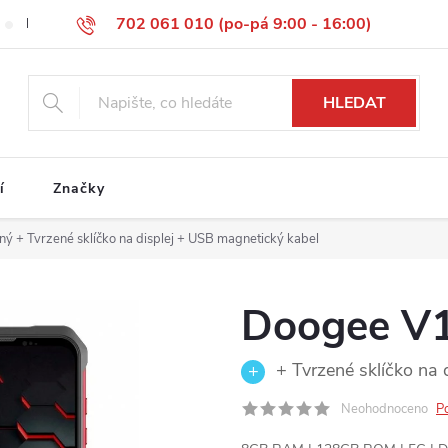
702 061 010 (po-pá 9:00 - 16:00)
Reklamace
Vrácení zboží
Obchodní podmínky
Podmínky 
HLEDAT
í
Značky
ený
+ Tvrzené sklíčko na displej + USB magnetický kabel
Doogee V1
+ Tvrzené sklíčko na 
Neohodnoceno
P