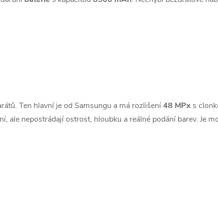
arátů. Ten hlavní je od Samsungu a má rozlišení
48 MPx
s clon
ní, ale nepostrádají ostrost, hloubku a reálné podání barev. Je m