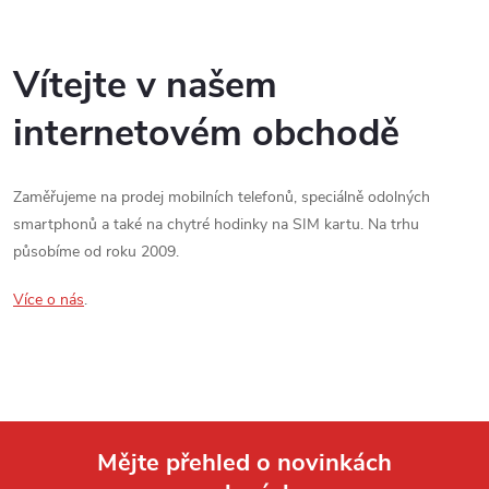
h
kamera |...
VoLTE...
o
Vítejte v našem
d
internetovém obchodě
ě
Zaměřujeme na prodej mobilních telefonů, speciálně odolných
smartphonů a také na chytré hodinky na SIM kartu. Na trhu
působíme od roku 2009.
Více o nás
.
Mějte přehled o novinkách