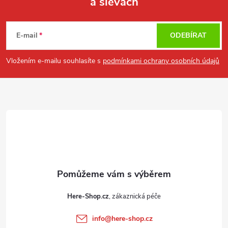
a slevách
Z
á
E-mail
ODEBÍRAT
p
Vložením e-mailu souhlasíte s
podmínkami ochrany osobních údajů
a
t
í
Here-Shop.cz
info
@
here-shop.cz