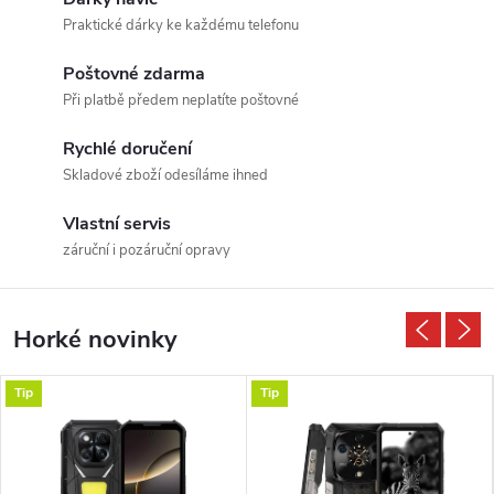
n
Praktické dárky ke každému telefonu
a
Poštovné zdarma
Při platbě předem neplatíte poštovné
š
Rychlé doručení
e
Skladové zboží odesíláme ihned
m
Vlastní servis
záruční i pozáruční opravy
i
n
Horké novinky
t
Tip
Tip
e
r