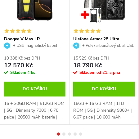
n
e
t
Doogee V Max LR
Ulefone Armor 28 Ultra
o
+ USB magnetický kabel
+ Polykarbonátový obal, USB
magnetický kabel
v
10 388 Kč bez DPH
15 529 Kč bez DPH
12 570 Kč
18 790 Kč
é
Skladem
4 ks
Skladem od 21. srpna
m
DO KOŠÍKU
DO KOŠÍKU
o
16 + 20GB RAM | 512GB ROM
16GB + 16 GB RAM | 1TB
| 5G | Dimensity 7300 | 6.78
ROM | 5G | Dimensity 9300+ |
b
palce | 20500 mAh baterie |
6.67 palce | 10 600 mAh
IP68 | MIL-STD-G | čtečka
baterie | IP68 | IP69 | MIL-STD-
c
otisku prstů | NFC | české 4G
810H | detekce obličeje | čtečka
LTE | 200MPx + 32MPx | infra
otisku prstů | NFC | AMOLED |