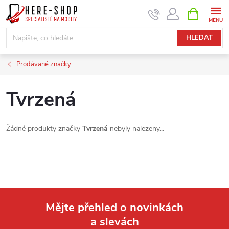
Přejít
NÁKUPNÍ
KOŠÍK
na
obsah
HLEDAT
Prodávané značky
Tvrzená
Žádné produkty značky
Tvrzená
nebyly nalezeny...
Mějte přehled o novinkách
a slevách