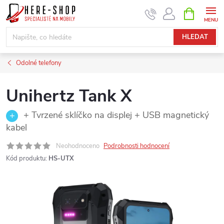
Přejít
NÁKUPNÍ
KOŠÍK
na
obsah
HLEDAT
Odolné telefony
Unihertz Tank X
+ Tvrzené sklíčko na displej + USB magnetický
kabel
Neohodnoceno
Podrobnosti hodnocení
Kód produktu:
HS-UTX