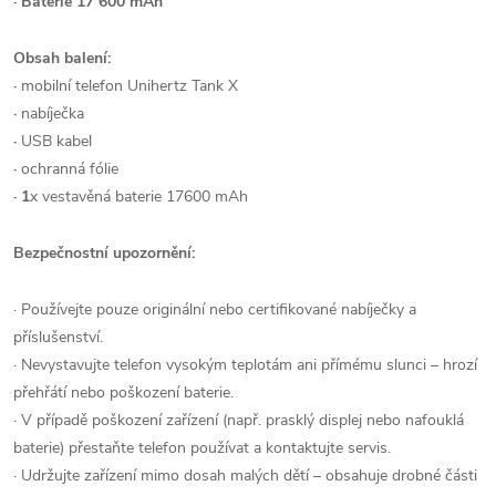
· Baterie 17 600 mAh
Obsah balení:
·
mobilní telefon Unihertz Tank X
·
nabíječka
·
USB kabel
·
ochranná fólie
· 1
x vestavěná baterie 17600 mAh
Bezpečnostní upozornění:
· Používejte pouze originální nebo certifikované nabíječky a
příslušenství.
· Nevystavujte telefon vysokým teplotám ani přímému slunci – hrozí
přehřátí nebo poškození baterie.
· V případě poškození zařízení (např. prasklý displej nebo nafouklá
baterie) přestaňte telefon používat a kontaktujte servis.
· Udržujte zařízení mimo dosah malých dětí – obsahuje drobné části