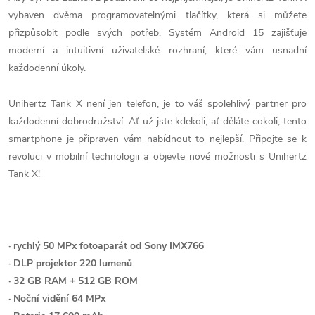
vybaven dvěma programovatelnými tlačítky, která si můžete
přizpůsobit podle svých potřeb. Systém Android 15 zajišťuje
moderní a intuitivní uživatelské rozhraní, které vám usnadní
každodenní úkoly.
Unihertz Tank X není jen telefon, je to váš spolehlivý partner pro
každodenní dobrodružství. Ať už jste kdekoli, ať děláte cokoli, tento
smartphone je připraven vám nabídnout to nejlepší. Připojte se k
revoluci v mobilní technologii a objevte nové možnosti s Unihertz
Tank X!
· rychlý 50 MPx fotoaparát od Sony IMX766
· DLP projektor 220 lumenů
· 32 GB RAM + 512 GB ROM
· Noční vidění 64 MPx