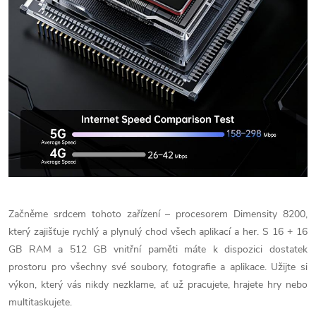
Začněme srdcem tohoto zařízení – procesorem Dimensity 8200,
který zajišťuje rychlý a plynulý chod všech aplikací a her. S 16 + 16
GB RAM a 512 GB vnitřní paměti máte k dispozici dostatek
prostoru pro všechny své soubory, fotografie a aplikace. Užijte si
výkon, který vás nikdy nezklame, ať už pracujete, hrajete hry nebo
multitaskujete.