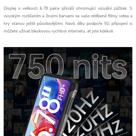
Displej o velikosti 6.78 palce přináší ohromující vizuální zážitek. S
vysokým rozlišením a živými barvami se vaše oblíbené filmy, videa a
hry stanou ještě působivějšími. Navíc díky podpoře 5G připojení si
můžete užívat bleskovou rychlost internetu, ať jste kdekoli.