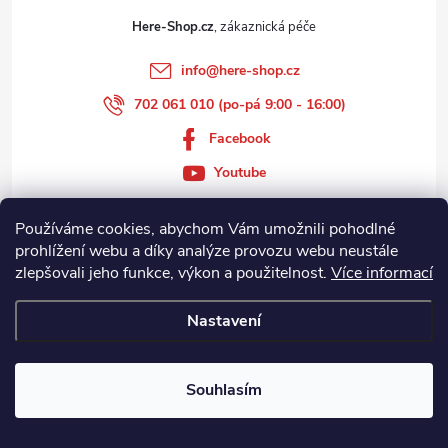
Here-Shop.cz
info
@
here-shop.cz
702 061 010 (po-pá 9:00 - 16:00)
Facebook
Youtube
Používáme cookies, abychom Vám umožnili pohodlné
prohlížení webu a díky analýze provozu webu neustále
Zákaznický servis
zlepšovali jeho funkce, výkon a použitelnost.
Více informací
Informace
Nastavení
Souhlasím
Copyright 2026
Here-Shop.cz
. Všechna práva vyhrazena.
Vytvořil Shoptet