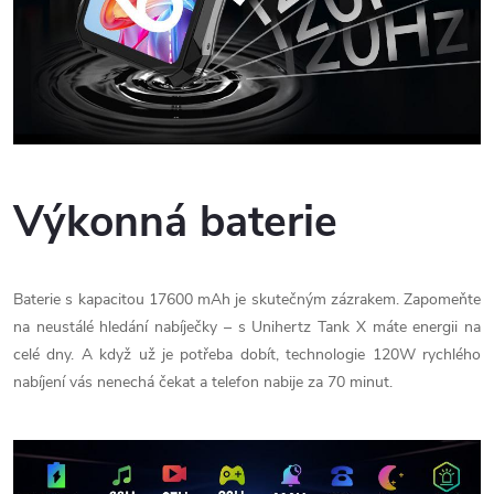
Výkonná baterie
Baterie s kapacitou 17600 mAh je skutečným zázrakem. Zapomeňte
na neustálé hledání nabíječky – s Unihertz Tank X máte energii na
celé dny. A když už je potřeba dobít, technologie 120W rychlého
nabíjení vás nenechá čekat a telefon nabije za 70 minut.