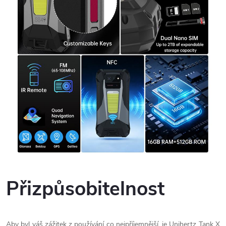
Přizpůsobitelnost
Aby byl váš zážitek z používání co nejpříjemnější, je Unihertz Tank X