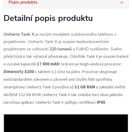
Popis produktu
Detailní popis produktu
Unihertz Tank X
je novým modelem outdoorového telefonu s
projektorem. Unihertz Tank X je osazen bezkonkurenčním
projektorem se svítivostí
220 lumenů
a FullHD rozlišením. Svého
Tank X je osazen baterií
předchůdce tak výrazně přeskakuje. Odolňák
o vysoké kapacitě
17 600 mAh
! Srdcem je hingh-endový procesor
Dimensity 8200
s taktem 3,1 GHz na jádro. Procesor disponuje
nadstandardním výkonem a zároveň umí chytře řídit spotřebu
smartphonu. Unihertz Tank 3 používá až
32 GB RAM
a základní vnitřní
úložiště 512 GB ROM. Unihertz Tank X tak zvládne bez obav jakkoliv
náročnou aplikaci. Unihertz Tank X splňuje certifikaci
IP68
.