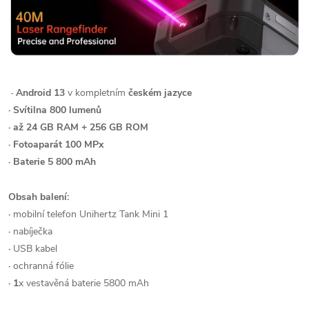
· Android 13
v kompletním
českém jazyce
· Svítilna 800 lumenů
· až 24 GB RAM + 256 GB ROM
· Fotoaparát 100 MPx
· Baterie 5 800 mAh
Obsah balení:
·
mobilní telefon Unihertz Tank Mini 1
·
nabíječka
·
USB kabel
·
ochranná fólie
· 1
x vestavěná baterie 5800 mAh