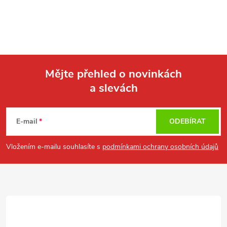
Mějte přehled o novinkách
a slevách
Z
á
E-mail
ODEBÍRAT
p
Vložením e-mailu souhlasíte s
podmínkami ochrany osobních údajů
a
t
í