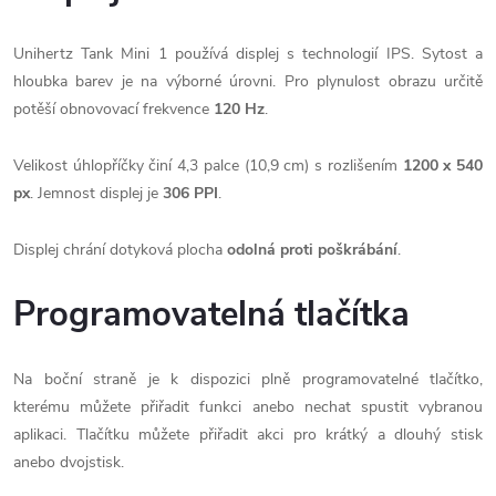
Unihertz Tank Mini 1 používá displej s technologií IPS. Sytost a
hloubka barev je na výborné úrovni. Pro plynulost obrazu určitě
potěší obnovovací frekvence
120 Hz
.
Velikost úhlopříčky činí 4,3 palce (10,9 cm) s rozlišením
1200 x 540
px
. Jemnost displej je
306 PPI
.
Displej chrání dotyková plocha
odolná proti poškrábání
.
Programovatelná tlačítka
Na boční straně je k dispozici plně programovatelné tlačítko,
kterému můžete přiřadit funkci anebo nechat spustit vybranou
aplikaci. Tlačítku můžete přiřadit akci pro krátký a dlouhý stisk
anebo dvojstisk.