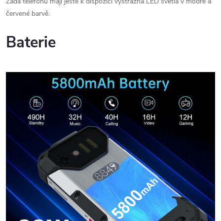
Záda telefonu mají ještě k dispozici výstražná LED světla v modré a
červené barvě.
Baterie