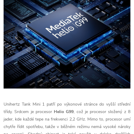
Unihertz Tank Mini 1 patří po výkonové stránce do vyšší střední
třídy. Srdcem je procesor
Helio G99
, což je procesor složený z 8
jader, kde každé tepe na frekvenci 2,2 GHz. Mimo to, procesor umí
chytře řídit spotřebu, takže v běžném režimu nemá vysoké nároky