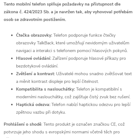
Tento mobilní telefon splňuje požadavky na přístupnost dle
zákona č. 424/2023 Sb. a je navržen tak, aby vyhovoval potřebám
osob se zdravotním postižením.
Čtečka obrazovky:
Telefon podporuje funkce čtečky
obrazovky TalkBack, které umožňují nevidomým uživatelům
navigaci a interakci s telefonem pomocí hlasových pokynů.
Hlasové ovládání:
Zařízení podporuje hlasové příkazy pro
bezdotykové ovládání.
Zvětšení a kontrast:
Uživatelé mohou snadno zvětšovat text
a měnit kontrast displeje pro lepší čitelnost.
Kompatibilita s naslouchátky:
Telefon je kompatibilní s
moderními naslouchátky, což zajišťuje čistý zvuk bez rušení.
Haptická odezva:
Telefon nabízí haptickou odezvu pro lepší
zpětnou vazbu při dotyku.
Prohlášení o shodě
: Tento produkt je označen značkou CE, což
potvrzuje jeho shodu s evropskými normami včetně těch pro