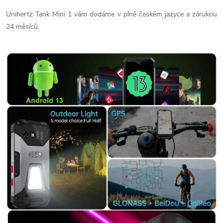
Unihertz Tank Mini 1 vám dodáme v plně českém jazyce a zárukou
24 měsíců.