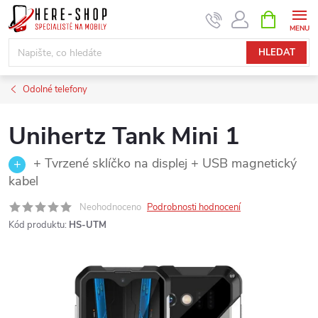
Přejít
NÁKUPNÍ
KOŠÍK
na
obsah
HLEDAT
Odolné telefony
Unihertz Tank Mini 1
+ Tvrzené sklíčko na displej + USB magnetický
kabel
Neohodnoceno
Podrobnosti hodnocení
Kód produktu:
HS-UTM