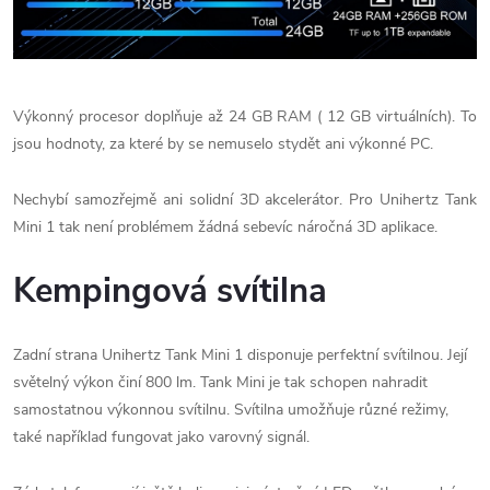
Výkonný procesor doplňuje až 24 GB RAM ( 12 GB virtuálních). To
jsou hodnoty, za které by se nemuselo stydět ani výkonné PC.
Nechybí samozřejmě ani solidní 3D akcelerátor. Pro Unihertz Tank
Mini 1 tak není problémem žádná sebevíc náročná 3D aplikace.
Kempingová svítilna
Zadní strana Unihertz Tank Mini 1 disponuje perfektní svítilnou. Její
světelný výkon činí 800 lm. Tank Mini je tak schopen nahradit
samostatnou výkonnou svítilnu. Svítilna umožňuje různé režimy,
také například fungovat jako varovný signál.