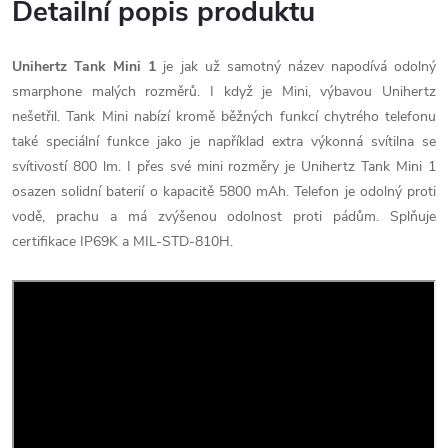
Detailní popis produktu
Unihertz Tank Mini 1
je jak už samotný název napodívá odolný
smarphone malých rozměrů. I když je Mini, výbavou Unihertz
nešetřil. Tank Mini nabízí kromě běžných funkcí chytrého telefonu
také speciální funkce jako je například extra výkonná svítilna se
svítivostí 800 lm. I přes své mini rozměry je Unihertz Tank Mini 1
osazen solidní baterií o kapacitě 5800 mAh. Telefon je odolný proti
vodě, prachu a má zvýšenou odolnost proti pádům. Splňuje
certifikace IP69K a MIL-STD-810H.