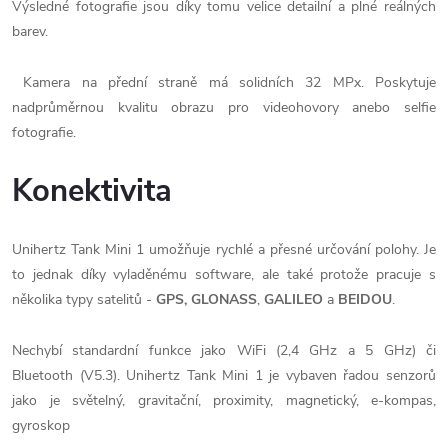
Výsledné fotografie jsou díky tomu velice detailní a plné reálných
barev.
Kamera na přední straně má solidních 32 MPx. Poskytuje
nadprůměrnou kvalitu obrazu pro videohovory anebo selfie
fotografie.
Konektivita
Unihertz Tank Mini 1 umožňuje rychlé a přesné určování polohy. Je
to jednak díky vyladěnému software, ale také protože pracuje s
několika typy satelitů -
GPS,
GLONASS
,
GALILEO
a
BEIDOU
.
Nechybí standardní funkce jako WiFi (2,4 GHz a 5 GHz) či
Bluetooth (V5.3). Unihertz Tank Mini 1 je vybaven řadou senzorů
jako je světelný, gravitační, proximity, magnetický, e-kompas,
gyroskop