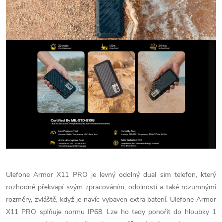
Ulefone Armor X11 PRO je levný odolný dual sim telefon, který
rozhodně překvapí svým zpracováním, odolností a také rozumnými
rozměry, zvláště, když je navíc vybaven extra baterií. Ulefone Armor
X11 PRO splňuje normu IP68. Lze ho tedy ponořit do hloubky 1