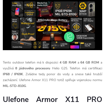
Tento outdoor telefon má k dispozici
4 GB RAM
a
64 GB ROM
a
využívá
8 jádrového procesoru
Helio G25. Telefon má certifikaci
IP68 / IP69K
. Zvládne tedy ponor do vody a snese také hrubší
zacházení. Ulefone Armor X11 PRO totiž splňuje vojenskou normu
MIL-STD-810G
.
Ulefone Armor X11 PRO