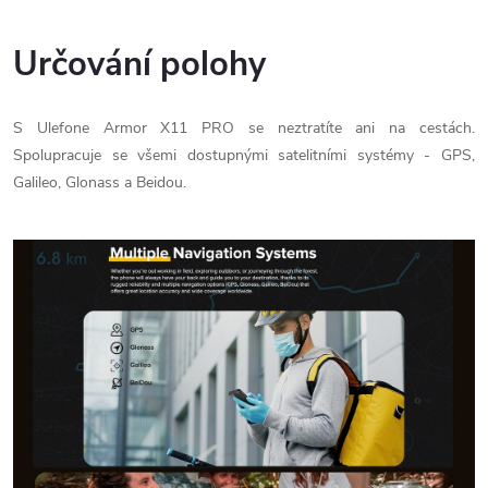
Určování polohy
S Ulefone Armor X11 PRO se neztratíte ani na cestách.
Spolupracuje se všemi dostupnými satelitními systémy - GPS,
Galileo, Glonass a Beidou.