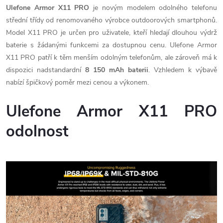
Ulefone Armor X11 PRO
je novým modelem odolného telefonu
střední třídy od renomovaného výrobce outdoorových smartphonů.
Model X11 PRO je určen pro uživatele, kteří hledají dlouhou výdrž
baterie s žádanými funkcemi za dostupnou cenu. Ulefone Armor
X11 PRO patří k těm menším odolným telefonům, ale zároveň má k
dispozici nadstandardní
8 150 mAh baterii
. Vzhledem k výbavě
nabízí špičkový poměr mezi cenou a výkonem.
Ulefone Armor X11 PRO
odolnost