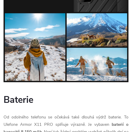
Baterie
Od odolného telefonu se očekává také dlouhá výdrž baterie. To
Ulefone Armor X11 PRO splňuje výrazně. Je vybaven
baterií o
kapacitě 8 150 mAh
. Není tak žádný problém vydržet několik dní na