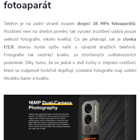
fotoaparát
Telefon je na zadní straně osazen
dvojicí 16 MPx fotoaparátů
.
Rozlišení není na dnešní poměry tak vysoké (rozlišení udává pouze
velikost fotografie, nikoliv kvalitu). Co ale překvapí, tak je
clonka
F/1.8
, kterou byste spíše našli u výrazně dražších telefonů.
Fotografie tak neztrácí kvalitu za zhoršených světelnostních
podmínek. Díky tomu, že se jedná o dvě čočky o stejném rozlišení,
které se zvájemně funkčně doplňují, výsledné fotografie mají solidní
hloubku barev a kvalitu.