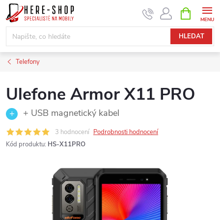
Přejít
NÁKUPNÍ
KOŠÍK
na
obsah
HLEDAT
Telefony
Ulefone Armor X11 PRO
+ USB magnetický kabel
3 hodnocení
Podrobnosti hodnocení
Kód produktu:
HS-X11PRO