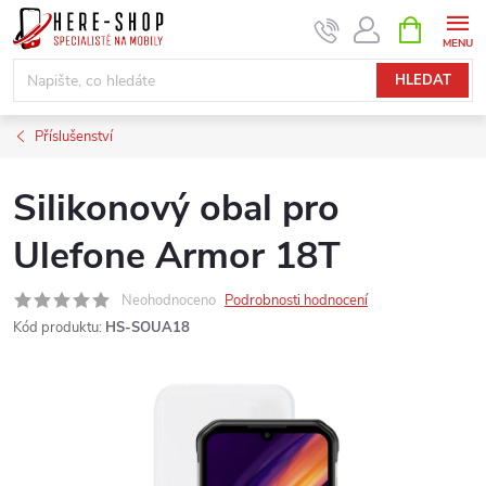
Přejít
NÁKUPNÍ
KOŠÍK
na
obsah
HLEDAT
Příslušenství
Silikonový obal pro
Ulefone Armor 18T
Neohodnoceno
Podrobnosti hodnocení
Kód produktu:
HS-SOUA18