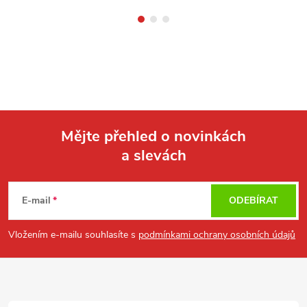
Mějte přehled o novinkách
a slevách
Z
á
E-mail
ODEBÍRAT
p
Vložením e-mailu souhlasíte s
podmínkami ochrany osobních údajů
a
t