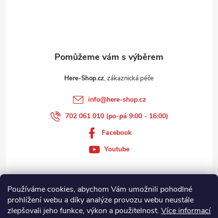
í
Here-Shop.cz
info
@
here-shop.cz
702 061 010 (po-pá 9:00 - 16:00)
Facebook
Youtube
Používáme cookies, abychom Vám umožnili pohodlné
Zákaznický servis
prohlížení webu a díky analýze provozu webu neustále
zlepšovali jeho funkce, výkon a použitelnost.
Více informací