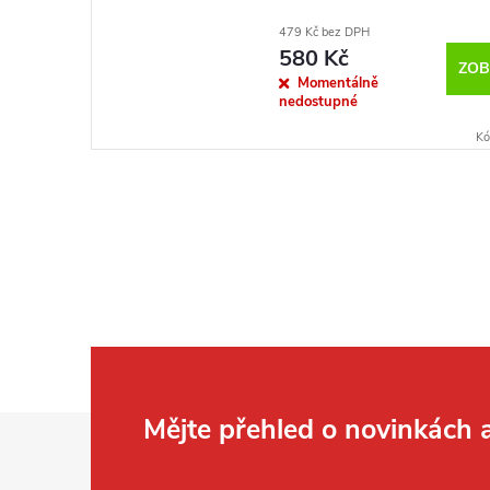
479 Kč bez DPH
580 Kč
ZOB
Momentálně
nedostupné
Kó
Z
Mějte přehled o novinkách