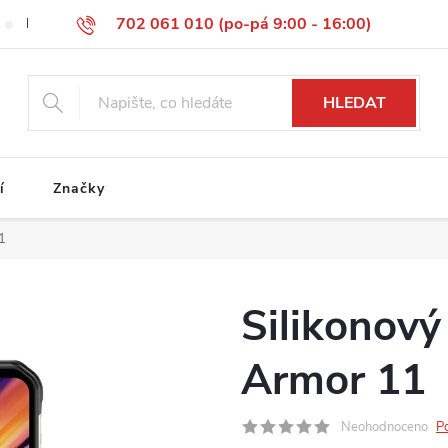
702 061 010 (po-pá 9:00 - 16:00)
Reklamace
Vrácení zboží
Obchodní podmínky
Podmínky 
HLEDAT
í
Značky
1
Silikonový
Armor 11
Neohodnoceno
P