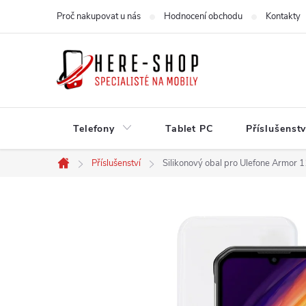
Přejít
Proč nakupovat u nás
Hodnocení obchodu
Kontakty
na
obsah
Telefony
Tablet PC
Příslušenstv
Příslušenství
Silikonový obal pro Ulefone Armor 1
Domů