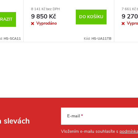
11T + USB magnetický kabel
11 + USB
8 141 Kč bez DPH
7 661 Kč 
9 850 Kč
9 270
DO KOŠÍKU
RAZIT
Vyprodáno
Vypr
d:
HS-SCA11
Kód:
HS-UA11TB
E-mail
a slevách
Vložením e-mailu souhlasíte s
podmínka