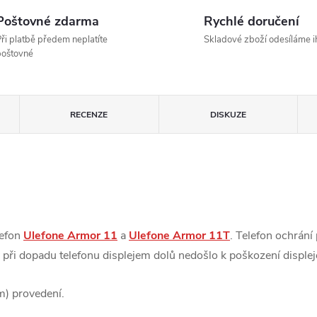
Poštovné zdarma
Rychlé doručení
ři platbě předem neplatíte
Skladové zboží odesíláme 
poštovné
U
RECENZE
DISKUZE
lefon
Ulefone Armor 11
a
Ulefone Armor 11T
. Telefon ochrání
aby při dopadu telefonu displejem dolů nedošlo k poškození displ
m) provedení.