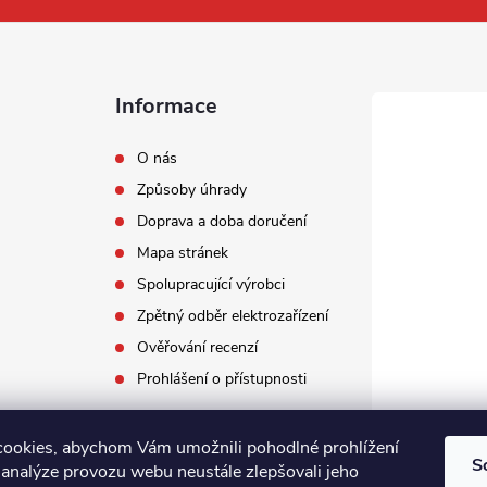
Informace
O nás
Způsoby úhrady
Doprava a doba doručení
Mapa stránek
Spolupracující výrobci
Zpětný odběr elektrozařízení
Ověřování recenzí
Prohlášení o přístupnosti
ookies, abychom Vám umožnili pohodlné prohlížení
S
 analýze provozu webu neustále zlepšovali jeho