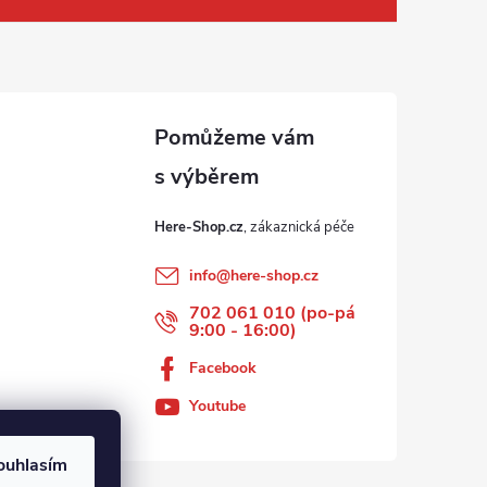
Here-Shop.cz
info
@
here-shop.cz
702 061 010 (po-pá
9:00 - 16:00)
Facebook
Youtube
ouhlasím