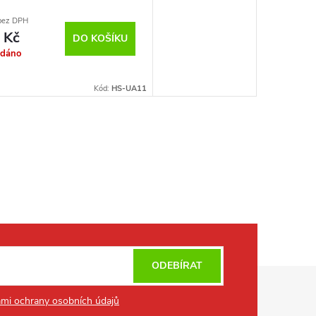
 magnetický kabel
bez DPH
 Kč
DO KOŠÍKU
odáno
Kód:
HS-UA11
ODEBÍRAT
mi ochrany osobních údajů