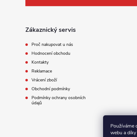
á
p
a
Zákaznický servis
t
Proč nakupovat u nás
Hodnocení obchodu
í
Kontakty
Reklamace
Vrácení zboží
Obchodní podmínky
Podmínky ochrany osobních
údajů
Používáme c
webu a díky