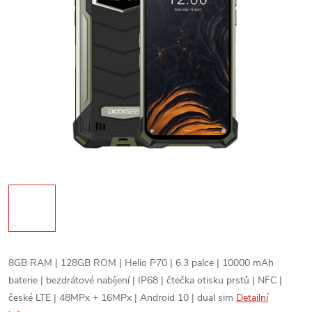
8GB RAM | 128GB ROM | Helio P70 | 6.3 palce | 10000 mAh
baterie | bezdrátové nabíjení | IP68 | čtečka otisku prstů | NFC |
české LTE | 48MPx + 16MPx | Android 10 | dual sim
Detailní