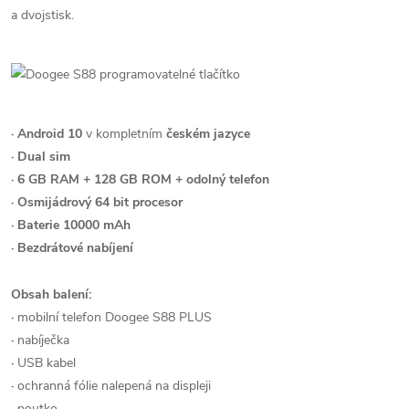
a dvojstisk.
· Android 10
v kompletním
českém jazyce
· Dual sim
· 6 GB RAM + 128 GB ROM + odolný telefon
· Osmijádrový 64 bit procesor
· Baterie 10000 mAh
· Bezdrátové nabíjení
Obsah balení:
·
mobilní telefon Doogee S88 PLUS
·
nabíječka
·
USB kabel
·
ochranná fólie nalepená na displeji
·
poutko