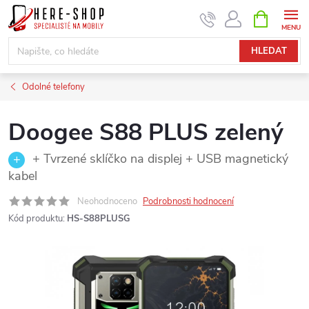
Přejít
NÁKUPNÍ
KOŠÍK
na
obsah
HLEDAT
Odolné telefony
Doogee S88 PLUS zelený
+ Tvrzené sklíčko na displej + USB magnetický
kabel
Neohodnoceno
Podrobnosti hodnocení
Kód produktu:
HS-S88PLUSG