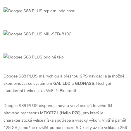
Doogee S88 PLUS má rychlou a přesnou
GPS
navigaci a je možné ji
zkombinovat se systémem
GALILEO
a
GLONASS
. Nechybí
standardní funkce jako WiFi či Bluetooth.
Doogee S88 PLUS disponuje novou verzí osmijádrového 64
bitového procesoru
MTK6771 (Helio P70)
, pro který je
charakteristická velice nízká spotřeba a vysoký výkon. Vnitřní paměť
128 GB je možné rozšířit pomocí micro SD karty až do velikosti 256