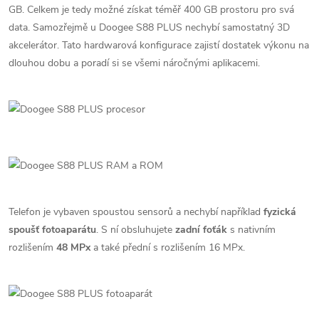
GB. Celkem je tedy možné získat téměř 400 GB prostoru pro svá
data. Samozřejmě u Doogee S88 PLUS nechybí samostatný 3D
akcelerátor. Tato hardwarová konfigurace zajistí dostatek výkonu na
dlouhou dobu a poradí si se všemi náročnými aplikacemi.
Telefon je vybaven spoustou sensorů a nechybí například
fyzická
spoušť fotoaparátu
. S ní obsluhujete
zadní foťák
s nativním
rozlišením
48 MPx
a také přední s rozlišením 16 MPx.