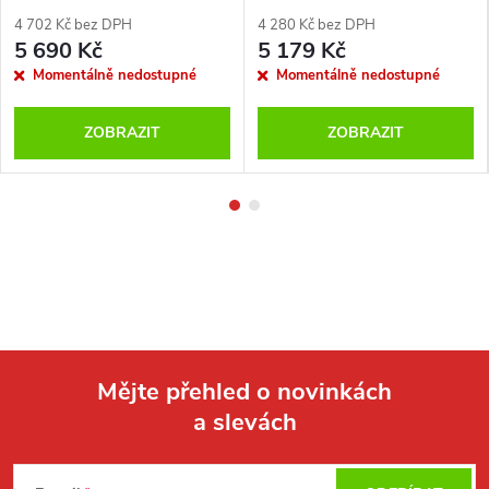
USB magnetický kabel
USB magnetický kabel
4 702 Kč bez DPH
4 280 Kč bez DPH
5 690 Kč
5 179 Kč
Momentálně nedostupné
Momentálně nedostupné
ZOBRAZIT
ZOBRAZIT
Mějte přehled o novinkách
a slevách
Z