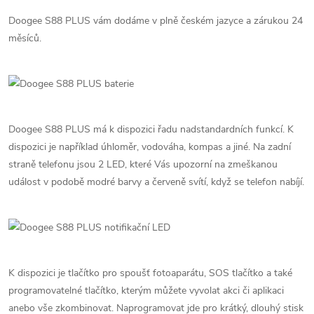
Doogee S88 PLUS vám dodáme v plně českém jazyce a zárukou 24
měsíců.
Doogee S88 PLUS má k dispozici řadu nadstandardních funkcí. K
dispozici je například úhloměr, vodováha, kompas a jiné. Na zadní
straně telefonu jsou 2 LED, které Vás upozorní na zmeškanou
událost v podobě modré barvy a červeně svítí, když se telefon nabíjí.
K dispozici je tlačítko pro spoušť fotoaparátu, SOS tlačítko a také
programovatelné tlačítko, kterým můžete vyvolat akci či aplikaci
anebo vše zkombinovat. Naprogramovat jde pro krátký, dlouhý stisk