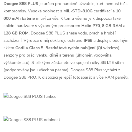
Doogee S88 PLUS
je určen pro náročné uživatele, kteří nemusí řešit
kompromisy. Vysoká odolnost s
MIL-STD-810G
certifikací a
10
000 mAh baterie
mluví za vše. K tomu všemu je k dispozici také
solidní hardware s výkonným procesorem
Helio P70
,
8 GB RAM
a
128 GB ROM
. Doogee S88 PLUS snese vodu, prach a hrubší
zacházení. Výrobce u něj deklaruje ochranu
IP68
a displej s odolným
sklem
Gorilla Glass 5
.
Bezdrátové rychlo nabíjení
(Qi wireless),
senzory pro práci venku, dílně a terénu (úhloměr, vodováha,
výškoměr atd). S blízkými zůstanete ve spojení i díky
4G LTE
sítím
(podporovány jsou všechna pásma). Doogee S88 Plus vychází z
Doogee S88 PRO. K dispozici je lepší fotoaparát a více RAM paměti.