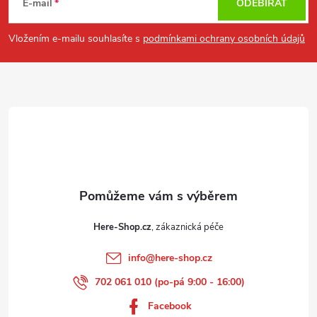
á
E-mail
ODEBÍRAT
p
Vložením e-mailu souhlasíte s
podmínkami ochrany osobních údajů
a
t
í
Here-Shop.cz
info
@
here-shop.cz
702 061 010 (po-pá 9:00 - 16:00)
Facebook