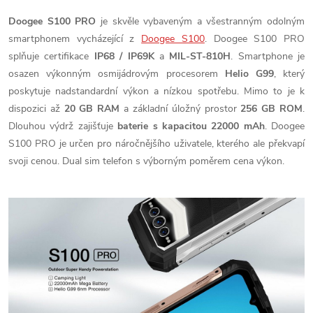
Doogee S100 PRO
je skvěle vybaveným a všestranným odolným
smartphonem vycházející z
Doogee S100
. Doogee S100 PRO
splňuje certifikace
IP68 / IP69K
a
MIL-ST-810H
. Smartphone je
osazen výkonným osmijádrovým procesorem
Helio G99
, který
poskytuje nadstandardní výkon a nízkou spotřebu. Mimo to je k
dispozici až
20 GB RAM
a základní úložný prostor
256 GB ROM
.
Dlouhou výdrž zajišťuje
baterie s kapacitou 22000 mAh
. Doogee
S100 PRO je určen pro náročnějšího uživatele, kterého ale překvapí
svoji cenou. Dual sim telefon s výborným poměrem cena výkon.