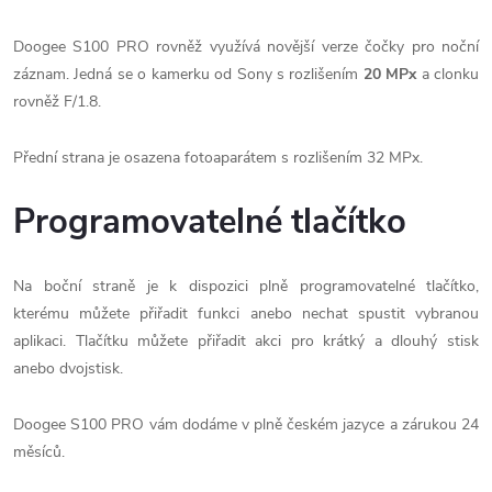
Doogee S100 PRO rovněž využívá novější verze čočky pro noční
záznam. Jedná se o kamerku od Sony s rozlišením
20 MPx
a clonku
rovněž F/1.8.
Přední strana je osazena fotoaparátem s rozlišením 32 MPx.
Programovatelné tlačítko
Na boční straně je k dispozici plně programovatelné tlačítko,
kterému můžete přiřadit funkci anebo nechat spustit vybranou
aplikaci. Tlačítku můžete přiřadit akci pro krátký a dlouhý stisk
anebo dvojstisk.
Doogee S100 PRO vám dodáme v plně českém jazyce a zárukou 24
měsíců.