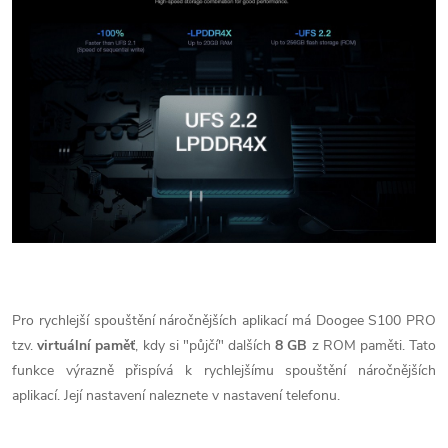
Pro rychlejší spouštění náročnějších aplikací má Doogee S100 PRO
tzv.
virtuální paměť
, kdy si "půjčí" dalších
8 GB
z ROM paměti. Tato
funkce výrazně přispívá k rychlejšímu spouštění náročnějších
aplikací. Její nastavení naleznete v nastavení telefonu.