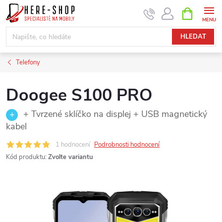
Přejít
NÁKUPNÍ
KOŠÍK
na
obsah
HLEDAT
Telefony
Doogee S100 PRO
+ Tvrzené sklíčko na displej + USB magnetický
kabel
1 hodnocení
Podrobnosti hodnocení
Kód produktu:
Zvolte variantu