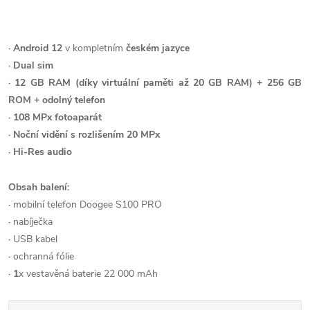
· Android 12
v kompletním
českém jazyce
· Dual sim
· 12 GB RAM (díky virtuální paměti až 20 GB RAM) + 256 GB
ROM + odolný telefon
· 108 MPx fotoaparát
· Noční vidění s rozlišením 20 MPx
· Hi-Res audio
Obsah balení:
·
mobilní telefon Doogee S100 PRO
·
nabíječka
·
USB kabel
·
ochranná fólie
· 1
x vestavěná baterie 22 000 mAh