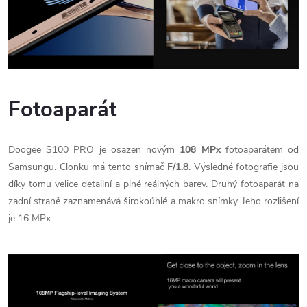
Fotoaparát
Doogee S100 PRO je osazen novým
108 MPx
fotoaparátem od
Samsungu. Clonku má tento snímač
F/1.8
. Výsledné fotografie jsou
díky tomu velice detailní a plné reálných barev. Druhý fotoaparát na
zadní straně zaznamenává širokoúhlé a makro snímky. Jeho rozlišení
je 16 MPx.