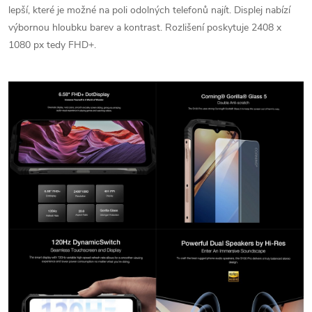
lepší, které je možné na poli odolných telefonů najít. Displej nabízí
výbornou hloubku barev a kontrast. Rozlišení poskytuje 2408 x
1080 px tedy FHD+.