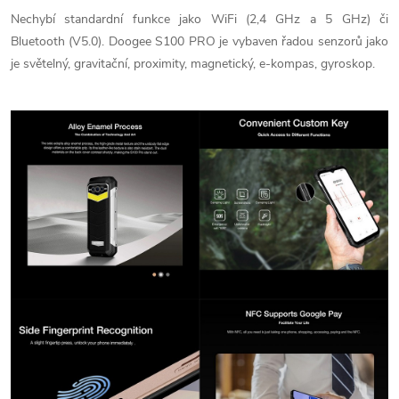
Nechybí standardní funkce jako WiFi (2,4 GHz a 5 GHz) či
Bluetooth (V5.0). Doogee S100 PRO je vybaven řadou senzorů jako
je světelný, gravitační, proximity, magnetický, e-kompas, gyroskop.