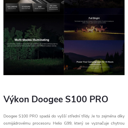
Výkon Doogee S100 PRO
Doogee S100 PRO spadá do vyšší střední třídy. Je to zejména díky
osmijádrovému procesoru Helio G99, který se vyznačuje chytrou