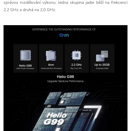
správou rozdělování výkonu. Jedna skupina jader běží na frekcenci
2,2 GHz a druhá na 2,0 GHz.