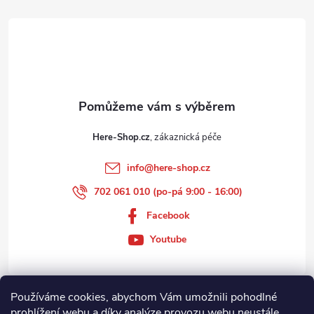
t
í
Here-Shop.cz
info
@
here-shop.cz
702 061 010 (po-pá 9:00 - 16:00)
Facebook
Youtube
Používáme cookies, abychom Vám umožnili pohodlné
Zákaznický servis
prohlížení webu a díky analýze provozu webu neustále