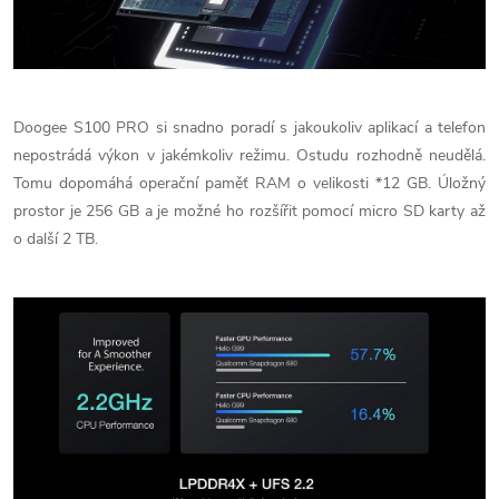
Doogee S100 PRO si snadno poradí s jakoukoliv aplikací a telefon
nepostrádá výkon v jakémkoliv režimu. Ostudu rozhodně neudělá.
Tomu dopomáhá operační paměť RAM o velikosti *12 GB. Úložný
prostor je 256 GB a je možné ho rozšířit pomocí micro SD karty až
o další 2 TB.