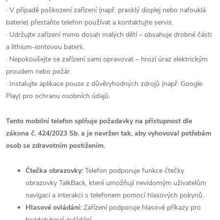
· V případě poškození zařízení (např. prasklý displej nebo nafouklá
baterie) přestaňte telefon používat a kontaktujte servis.
· Udržujte zařízení mimo dosah malých dětí – obsahuje drobné části
a lithium-iontovou baterii.
· Nepokoušejte se zařízení sami opravovat – hrozí úraz elektrickým
proudem nebo požár.
· Instalujte aplikace pouze z důvěryhodných zdrojů (např. Google
Play) pro ochranu osobních údajů.
Tento mobilní telefon splňuje požadavky na přístupnost dle
zákona č. 424/2023 Sb. a je navržen tak, aby vyhovoval potřebám
osob se zdravotním postižením.
Čtečka obrazovky:
Telefon podporuje funkce čtečky
obrazovky TalkBack, které umožňují nevidomým uživatelům
navigaci a interakci s telefonem pomocí hlasových pokynů.
Hlasové ovládání:
Zařízení podporuje hlasové příkazy pro
bezdotykové ovládání.