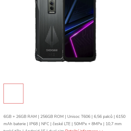
6GB + 26GB RAM | 256GB ROM | Unisoc T606 | 6,56 palců | 6150
mAh baterie | IP68 | NFC | české LTE | 50MPx + 8MPx | 10,7 mm