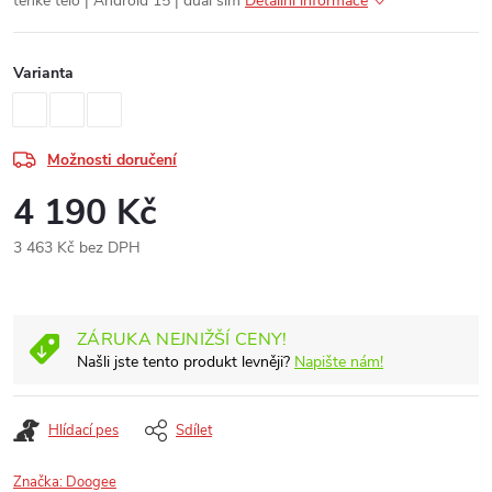
tenké tělo | Android 15 | dual sim
Detailní informace
Varianta
Možnosti doručení
4 190 Kč
3 463 Kč bez DPH
Měrná
cena:
ZÁRUKA NEJNIŽŠÍ CENY!
Našli jste tento produkt levněji?
Napište nám!
Hlídací pes
Sdílet
Značka:
Doogee