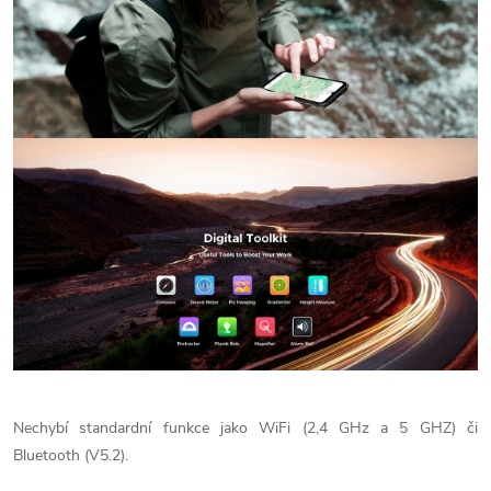
Nechybí standardní funkce jako WiFi (2,4 GHz a 5 GHZ) či
Bluetooth (V5.2).