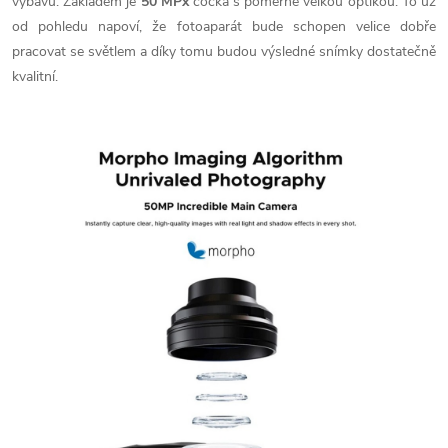
výbavu. Základem je
50 MPx
čočka s poměrně velkou optikou. To už
od pohledu napoví, že fotoaparát bude schopen velice dobře
pracovat se světlem a díky tomu budou výsledné snímky dostatečně
kvalitní.