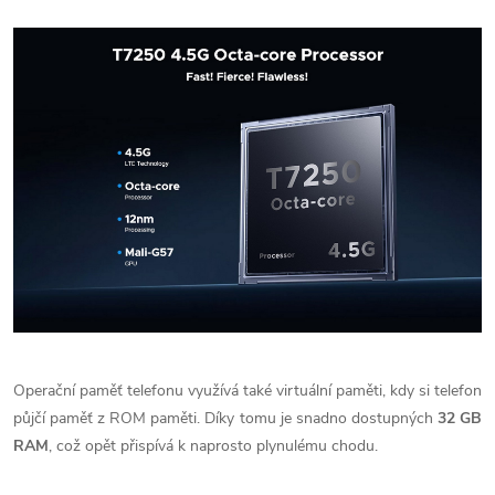
Operační paměť telefonu využívá také virtuální paměti, kdy si telefon
půjčí paměť z ROM paměti. Díky tomu je snadno dostupných
32 GB
RAM
, což opět přispívá k naprosto plynulému chodu.