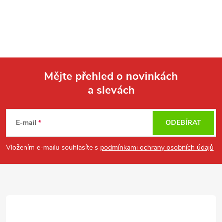
Mějte přehled o novinkách
a slevách
Z
á
E-mail
ODEBÍRAT
p
Vložením e-mailu souhlasíte s
podmínkami ochrany osobních údajů
a
t