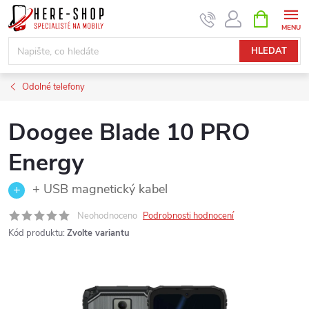
Přejít
NÁKUPNÍ
KOŠÍK
na
obsah
HLEDAT
Odolné telefony
Doogee Blade 10 PRO
Energy
+ USB magnetický kabel
Neohodnoceno
Podrobnosti hodnocení
Kód produktu:
Zvolte variantu