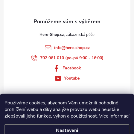
í
Here-Shop.cz
info
@
here-shop.cz
702 061 010 (po-pá 9:00 - 16:00)
Facebook
Youtube
Používáme cookies, abychom Vám umožnili pohodlné
Zákaznický servis
prohlížení webu a díky analýze provozu webu neustále
zlepšovali jeho funkce, výkon a použitelnost.
Více informací
Informace
Nastavení