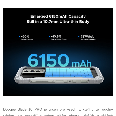
Doogee Blade 10 PRO je určen pro všechny, kteří chtějí odolný
telefon, ale nechtějí s sebou vláčet přístroj větších a těžších