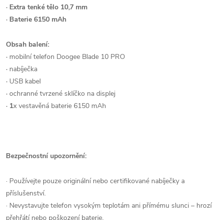
· Extra tenké tělo 10,7 mm
· Baterie 6150 mAh
Obsah balení:
·
mobilní telefon Doogee Blade 10 PRO
·
nabíječka
·
USB kabel
·
ochranné tvrzené sklíčko na displej
· 1
x vestavěná baterie 6150 mAh
Bezpečnostní upozornění:
· Používejte pouze originální nebo certifikované nabíječky a
příslušenství.
· Nevystavujte telefon vysokým teplotám ani přímému slunci – hrozí
přehřátí nebo poškození baterie.